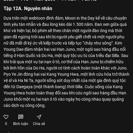
Tập 12A. Nguyên nhân
Dựa trên một webtoon đình đám, Moon in the Day kể về câu chuyện
tình yêu tàn nhẫn và đau lòng kéo dài 1.500 năm. Đan xen giữa quá
khứ và hiện tại, bộ phim sẽ theo chân một người đàn ông mà thời
gian đã ngừng trôi sau khi bị người yêu giết chết và một người phụ
nữ đã mất đi ký ức về kiếp trước và tiếp tục “chảy như sông”. Kim
Young Dae đảm nhận hai vai Han Juno, một ngôi sao hàng đầu nổi
tiếng ở Hàn Quốc và Do Ha, một quý tộc ưu tú của triều đại Silla. Sau
khi trải qua một vụ tai nạn ô tô, cơ thể của Han Juno bị chiếm hữu
bởi linh hồn của Do Ha, người có tính cách hoàn toàn khác với Juno.
Pyo Ye Jin đóng hai vai Kang Young Hwa, một lính cứu hỏa trở thành
vệ sĩ và Ha Ni Ta, người sống sót duy nhất của một gia đình quý tộc
đến từ Daegaya (một thành bang) thời Silla. Cuộc sống của Kang
Young Hwa hoàn toàn thay đổi sau khi cứu ngôi sao hàng đầu Han
Juno khỏi một vụ tai nạn ô tô vào ngày họ cùng nhau quay quảng
cáo dịch vụ công cộng.
0
Bình luận
Chia sẻ