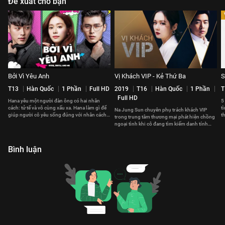
Đề xuất cho bạn
Bởi Vì Yêu Anh
Vị Khách VIP - Kẻ Thứ Ba
S
T13
Hàn Quốc
1 Phần
Full HD
2019
T16
Hàn Quốc
1 Phần
T
Full HD
Hana yêu một người đàn ông có hai nhân
5
cách: tử tế và vô cùng xấu xa. Hana làm gì để
t
Na Jung Sun chuyên phụ trách khách VIP
giúp người cô yêu sống đúng với nhân cách
t
trong trung tâm thương mại phát hiện chồng
thật?
ngoại tình khi cô đang tìm kiếm danh tính
một vị khách VIP nữ
Bình luận