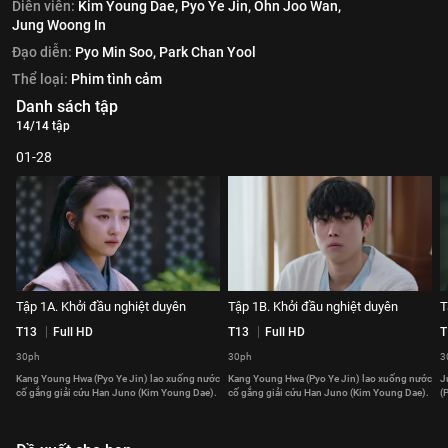
Diễn viên:
Kim Young Dae,
Pyo Ye Jin,
Ohn Joo Wan,
Jung Woong In
Đạo diễn:
Pyo Min Soo,
Park Chan Yool
Thể loại:
Phim tình cảm
Danh sách tập
14/14 tập
01-28
Tập 1A. Khởi đầu nghiệt duyên
Tập 1B. Khởi đầu nghiệt duyên
T
T13
Full HD
T13
Full HD
T
30ph
30ph
3
Kang Young Hwa (Pyo Ye Jin) lao xuống nước
Kang Young Hwa (Pyo Ye Jin) lao xuống nước
J
cố gắng giải cứu Han Juno (Kim Young Dae).
cố gắng giải cứu Han Juno (Kim Young Dae).
(