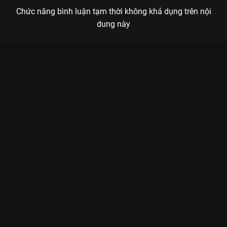
Chức năng bình luận tạm thời không khả dụng trên nội
dung này
Xem Tập 12A. Nguyên nhân Trăng Lên Ban Ngày - 14 Tập của
Hàn Quốc có sự tham gia của . Thuộc thể loại: Phim bộ