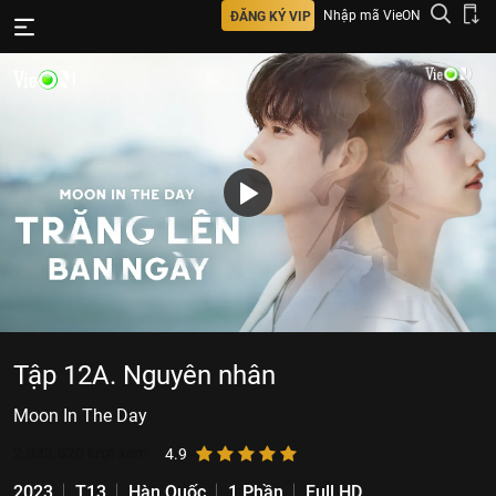
Nhập mã VieON
ĐĂNG KÝ VIP
Tập 12A. Nguyên nhân
Moon In The Day
2.832.820
lượt xem
4.9
2023
T13
Hàn Quốc
1 Phần
Full HD