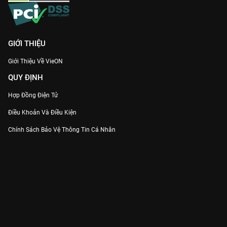
GIỚI THIỆU
Giới Thiệu Về VieON
QUY ĐỊNH
Hợp Đồng Điện Tử
Điều Khoản Và Điều Kiện
Chính Sách Bảo Vệ Thông Tin Cá Nhân
Chính Sách Bảo Vệ Người Tiêu Dùng Dễ Bị Tổn Thương
Thỏa Thuận Sử Dụng Dịch Vụ Mạng Xã Hội
THÔNG TIN
Thông Báo
Trung Tâm Hỗ Trợ