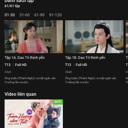
Danh sách tập
61/61 tập
01-30
31-60
61-90
91-120
Tập 1A. Dao Trì thịnh yến
Tập 1B. Dao Trì thịnh yến
T
T13
Full HD
T13
Full HD
T
20ph
20ph
2
Ứng Uyên (Thành Nghị) ra mặt ngăn cản
Ứng Uyên (Thành Nghị) ra mặt ngăn cản
N
Trưởng lão ma tộc.
Trưởng lão ma tộc.
T
Video liên quan
MỚI