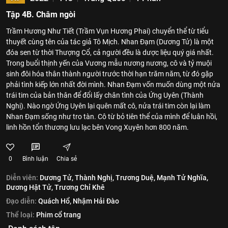
Tập 4B. Châm ngòi
Trầm Hương Như Tiết (Trầm Vụn Hương Phai) chuyển thể từ tiểu
thuyết cùng tên của tác giả Tô Mịch. Nhan Đạm (Dương Tử) là một
đóa sen từ thời Thượng Cổ, cả người đều là dược liệu quý giá nhất.
Trong buổi thịnh yến của Vương mẫu nương nương, cô và tỷ muội
sinh đôi hóa thân thành người trước thời hạn trăm năm, từ đó gặp
phải tình kiếp lớn nhất đời mình. Nhan Đạm vốn muốn dùng một nửa
trái tim của bản thân để đổi lấy chân tình của Ứng Uyên (Thành
Nghị). Nào ngờ Ứng Uyên lại quên mất cô, nửa trái tim còn lại làm
Nhan Đạm sống như tro tàn. Cô từ bỏ tiên thể của mình để luân hồi,
linh hồn tổn thương lưu lạc bên Vong Xuyên hơn 800 năm.
0
Bình luận
Chia sẻ
Diễn viên:
Dương Tử,
Thành Nghị,
Trương Duệ,
Mạnh Tử Nghĩa,
Dương Hật Tử,
Trương Chỉ Khê
Đạo diễn:
Quách Hổ,
Nhậm Hải Đào
Thể loại:
Phim cổ trang