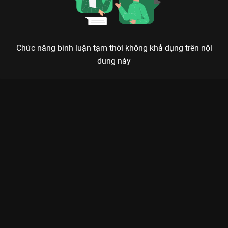
Chức năng bình luận tạm thời không khả dụng trên nội
dung này
Xem Tập 4B. Châm ngòi Trầm Hương Như Tiết - 61 Tập của
Trung Quốc có sự tham gia của . Thuộc thể loại: Phim bộ