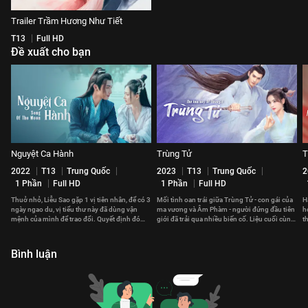
Trailer Trầm Hương Như Tiết
T13
Full HD
Đề xuất cho bạn
Nguyệt Ca Hành
Trùng Tử
T
2022
T13
Trung Quốc
2023
T13
Trung Quốc
2
1 Phần
Full HD
1 Phần
Full HD
Thuở nhỏ, Liễu Sao gặp 1 vị tiên nhân, để có 3
Mối tình oan trái giữa Trùng Tử - con gái của
H
ngày ngao du, vị tiểu thư này đã dùng vận
ma vương và Âm Phàm - người đứng đầu tiên
h
mệnh của mình để trao đổi. Quyết định đó
giới đã trải qua nhiều biến cố. Liệu cuối cùng,
t
thay đổi cuộc đời cô sau này.
họ có thể ở bên nhau?
l
Bình luận