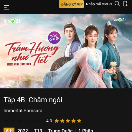
Nhập mã VieON
ĐĂNG KÝ VIP
Tập 4B. Châm ngòi
Immortal Samsara
54.536.563
lượt xem
4.9
VIP
2022
T13
Trung Quốc
1 Phần