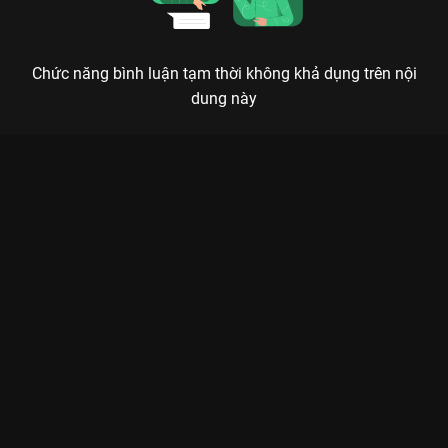
Chức năng bình luận tạm thời không khả dụng trên nội
dung này
Xem Tập 1B. Liên hôn Tinh Lạc Ngưng Thành Đường - 40 Tập
của Trung Quốc có sự tham gia của . Thuộc thể loại: Phim bộ