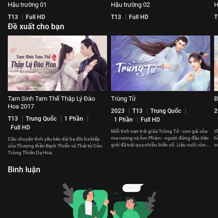
Hậu trường 01
Hậu trường 02
H
T13
Full HD
T13
Full HD
T
Đề xuất cho bạn
Tam Sinh Tam Thế Thập Lý Đào
Trùng Tử
B
Hoa 2017
2023
T13
Trung Quốc
2
T13
Trung Quốc
1 Phần
1 Phần
Full HD
Full HD
Mối tình oan trái giữa Trùng Tử - con gái của
V
ma vương và Âm Phàm - người đứng đầu tiên
h
Câu chuyện tình yêu kéo dài ba đời ba kiếp
giới đã trải qua nhiều biến cố. Liệu cuối cùng,
v
của Thượng thần Bạch Thiển và Thái tử Cửu
họ có thể ở bên nhau?
c
Trùng Thiên Dạ Hoa.
Bình luận