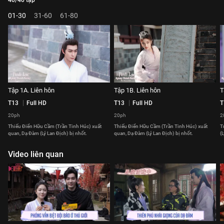
40/40 tập
01-30
31-60
61-80
Tập 1A. Liên hôn
Tập 1B. Liên hôn
T
T13
Full HD
T13
Full HD
T
20ph
20ph
2
Thiếu Điển Hữu Cầm (Trần Tinh Húc) xuất
Thiếu Điển Hữu Cầm (Trần Tinh Húc) xuất
T
quan, Dạ Đàm (Lý Lan Địch) bị nhốt.
quan, Dạ Đàm (Lý Lan Địch) bị nhốt.
(
Video liên quan