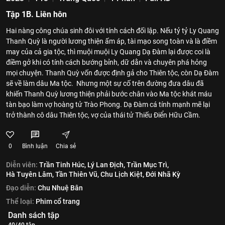
Tập 1B. Liên hôn
Hai nàng công chúa sinh đôi với tính cách đối lập. Nếu tỷ tỷ Ly Quang
Thanh Quỳ là người lương thiện ấm áp, tài mạo song toàn và là điềm
may của cả gia tộc, thì muội muội Ly Quang Dạ Đàm lại được coi là
điềm gở khi có tính cách bướng bỉnh, dữ dằn và chuyên phá hỏng
mọi chuyện. Thanh Quỳ vốn được định gả cho Thiên tộc, còn Dạ Đàm
sẽ về làm dâu Ma tộc. Nhưng một sự cố trên đường đưa dâu đã
khiến Thanh Quỳ lương thiện phải bước chân vào Ma tộc khát máu
tàn bạo làm vợ hoàng tử Trào Phong. Dạ Đàm cá tính mạnh mẽ lại
trở thành cô dâu Thiên tộc, vợ của thái tử Thiếu Điển Hữu Cầm.
0
Bình luận
Chia sẻ
Diễn viên:
Trần Tinh Húc,
Lý Lan Địch,
Trần Mục Trì,
Hà Tuyên Lâm,
Tần Thiên Vũ,
Chu Lịch Kiệt,
Đới Nhã Kỳ
Đạo diễn:
Chu Nhuệ Bân
Thể loại:
Phim cổ trang
Danh sách tập