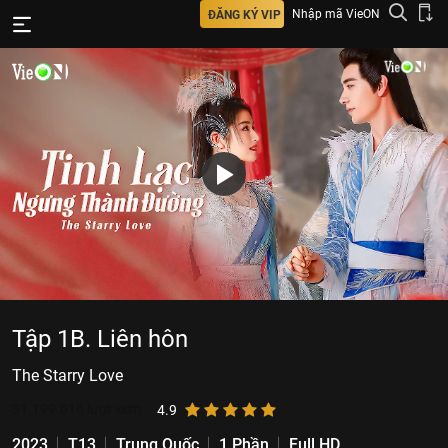
Nhập mã VieON
ĐĂNG KÝ VIP
Tập 1B. Liên hôn
The Starry Love
31.199.016
lượt xem
4.9
2023
T13
Trung Quốc
1 Phần
Full HD