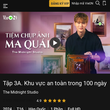
Nhập mã VieON
ĐĂNG KÝ VIP
Tập 3A. Khu vực an toàn trong 100 ngày
The Midnight Studio
2.933.763
lượt xem
4.9
2024
T16
Hàn Quốc
1 Phần
Full HD