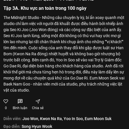
Tập 3A. Khu vực an toàn trong 100 ngày
The Midnight Studio - Những câu chuyện ly kỳ, bí ẩn xoay quanh một
studio chỉ làm việc với người đã khuất được điều hành bởi nhiếp ảnh
gia Seo Ki Joo (Joo Won đóng) và các cộng sự đặc biệt của anh ấy.
Seo Ki Joo lạnh lùng, sống một đời không có thú vui hay ước mơ gì
lớn lao nhưng lại rất chân thành khi chụp ảnh cho những ""vị khách""
tìm đến mình. Cuộc sống của anh thay đổi khi gặp được luật sư Han
Bom (Kwon Na Ra đóng) nhiệt huyết và không bao giờ nhượng bộ
trước bất công. Bên cạnh đó, Yoo In Soo sẽ vào vai Trợ lý Giám đốc
Go Dae Ri, đại diện bán hàng cho khách hàng của studio. Anh đã rời
khỏi thế giới mà chưa từng hẹn hò trong đời, điều này làm dấy lên sự
mong đợi về câu chuyện quá khứ của Go Dae Ri. Eum Moon Seok vai
Baek Nam Goo - nhân viên mới của studio, phụ trách những việc lặt
vặt của studio.
0
Bình luận
Chia sẻ
Diễn viên:
Joo Won,
Kwon Na Ra,
Yoo In Soo,
Eum Moon Suk
Đạo diễn:
Song Hyun Wook