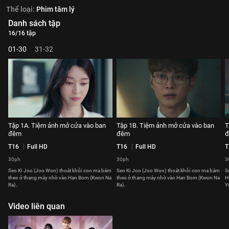
Thể loại:
Phim tâm lý
Danh sách tập
16/16 tập
01-30
31-32
Tập 1A. Tiệm ảnh mở cửa vào ban
Tập 1B. Tiệm ảnh mở cửa vào ban
T
đêm
đêm
đ
T16
Full HD
T16
Full HD
T
30ph
30ph
3
Seo Ki Joo (Joo Won) thoát khỏi con ma bám
Seo Ki Joo (Joo Won) thoát khỏi con ma bám
S
theo ở thang máy nhờ vào Han Bom (Kwon Na
theo ở thang máy nhờ vào Han Bom (Kwon Na
H
Ra).
Ra).
Y
Video liên quan