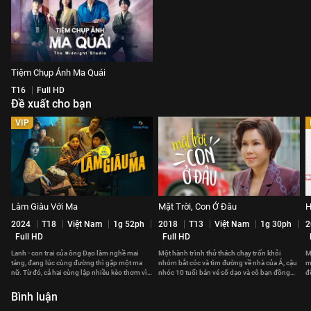
Tiệm Chụp Ảnh Ma Quái
T16
Full HD
Đề xuất cho bạn
VIP
Làm Giàu Với Ma
Mặt Trời, Con Ở Đâu
H
2024
T18
Việt Nam
1g 52ph
2018
T13
Việt Nam
1g 30ph
2
Full HD
Full HD
Lanh - con trai của ông Đạo làm nghề mai
Một hành trình thử thách chạy trốn khỏi
M
táng, đang lúc cùng đường thì gặp một ma
nhóm bắt cóc và tìm đường về nhà của Á, cậu
m
nữ. Từ đó, cả hai cùng lập nhiều kèo thơm vì
nhóc 10 tuổi bán vé số dạo và cô bạn đồng
đ
mục đích riêng tư.
hành Xuka.
Bình luận