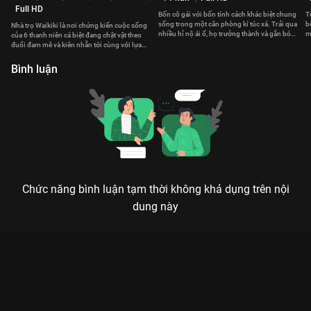
Full HD
Bốn cô gái với bốn tính cách khác biệt chung
T
sống trong một căn phòng kí túc xá. Trải qua
b
Nhà trọ Waikiki là nơi chứng kiến cuộc sống
nhiều hỉ nộ ái ố, họ trưởng thành và gắn bó
m
của 6 thanh niên cá biệt đang chật vật theo
với nhau
m
đuổi đam mê và kiên nhẫn tới cùng với lựa
chọn của mình
Bình luận
Chức năng bình luận tạm thời không khả dụng trên nội
dung này
Xem OST The Law Cafe 8 - Walk With Me (SWJA) Tiệm Cà Phê
Luật - 16 Tập của Hàn Quốc có sự tham gia của . Thuộc thể
loại: Phim bộ