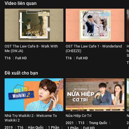
Video liên quan
OST The Law Cafe 8 - Walk With
OST The Law Cafe 1 - Wonderland
H
Me (SWJA)
(CHEEZE)
h
S
T16
Full HD
T16
Full HD
T
Đề xuất cho bạn
Nhà Trọ Waikiki 2 - Welcome To
Nửa Hiệp Cơ Trí
N
Waikiki 2
2021
T13
Trung Quốc
2
2019
T16
Hàn Quốc
1 Phần
1 Phần
Full HD