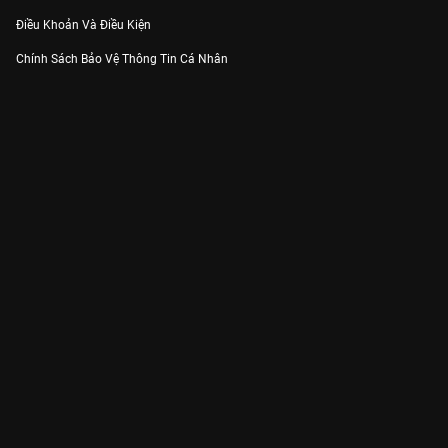
Điều Khoản Và Điều Kiện
Chính Sách Bảo Vệ Thông Tin Cá Nhân
Chính Sách Bảo Vệ Người Tiêu Dùng Dễ Bị Tổn Thương
Thỏa Thuận Sử Dụng Dịch Vụ Mạng Xã Hội
THÔNG TIN
Thông Báo
Trung Tâm Hỗ Trợ
Liên Hệ
Góp Ý
Công ty Cổ phần VieON - Địa chỉ: Tầng 5, 222 Pasteur, Phường Xuân Hòa,
Thành phố Hồ Chí Minh
Email:
support@vieon.vn
| Hotline:
1800.599.920
(miễn phí)
Giấy phép Cung cấp Dịch vụ Phát thanh, Truyền hình trả tiền số 247/GP-