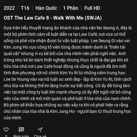
2022
T16
Hàn Quốc
1 Phần
Full HD
OST The Law Cafe 8 - Walk With Me (SWJA)
Dựa trên tiểu thuyết mạng ăn khách của nhà văn No Seung A, đây là
một bộ phim tình cảm về luật diễn ra tại Law Café, nơi vừa có thể
uống cà phê vừa nhận được tư vấn luật pháp. Lee Seung Gi vào vai
Kim Jung Ho cựu công tố viên từng được mệnh danh là "thiên tài
quái vật" nhưng vì vụ bê bối của cha mình nên phải nghỉ việc. Anh
trông như kẻ ăn bám thất nghiệp nhưng thực chất là đại gia khi sở
hữu tòa nhà nơi Law Cafe hoạt động và cũng là người đã ôm mối
tình đơn phương với nữ chính Kim Yu Ri từ những năm trung học.
Lee Se Young vào vai nữ luật sư xinh đẹp - lập dị Kim Yu Ri, tính cách
như lửa và không thể im lặng trước sự bất công. Cô ấy đã từng làm
việc tại một công ty luật lớn mạnh nhưng cô ấy đột ngột rời bỏ công
việc của mình và mở một quán cà phê luật ở tòa nhà của nam chính.
Bộ phim sẽ khắc họa những sự việc xảy ra khi cô phát hiện ra rằng
chủ nhân của tòa nhà là Kim Jung Ho - người bạn từ thuở trung học
của mình.
0
Bình luận
Chia sẻ