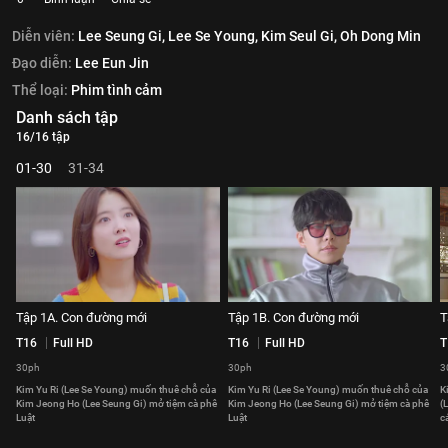
Diễn viên:
Lee Seung Gi,
Lee Se Young,
Kim Seul Gi,
Oh Dong Min
Đạo diễn:
Lee Eun Jin
Thể loại:
Phim tình cảm
Danh sách tập
16/16 tập
01-30
31-34
Tập 1A. Con đường mới
Tập 1B. Con đường mới
T
T16
Full HD
T16
Full HD
T
30ph
30ph
3
Kim Yu Ri (Lee Se Young) muốn thuê chỗ của
Kim Yu Ri (Lee Se Young) muốn thuê chỗ của
K
Kim Jeong Ho (Lee Seung Gi) mở tiệm cà phê
Kim Jeong Ho (Lee Seung Gi) mở tiệm cà phê
(
Luật
Luật
c