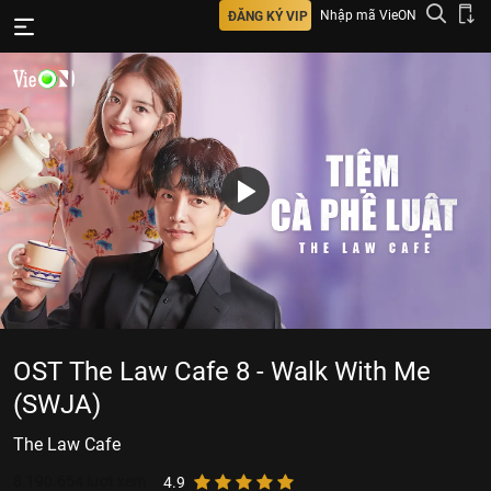
Nhập mã VieON
ĐĂNG KÝ VIP
OST The Law Cafe 8 - Walk With Me
(SWJA)
The Law Cafe
8.190.654
lượt xem
4.9