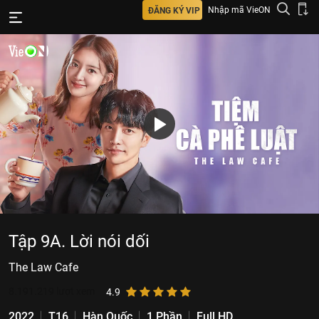
Nhập mã VieON
ĐĂNG KÝ VIP
Tập 9A. Lời nói dối
The Law Cafe
8.191.219
lượt xem
4.9
2022
T16
Hàn Quốc
1 Phần
Full HD