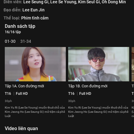
Diễn viên:
Lee Seung Gi,
Lee Se Young,
Kim Seul Gi,
Oh Dong Min
Đạo diễn:
Lee Eun Jin
Thể loại:
Phim tình cảm
Danh sách tập
16/16 tập
01-30
31-34
Tập 1A. Con đường mới
Tập 1B. Con đường mới
T
T16
Full HD
T16
Full HD
T
30ph
30ph
3
Kim Yu Ri (Lee Se Young) muốn thuê chỗ của
Kim Yu Ri (Lee Se Young) muốn thuê chỗ của
K
Kim Jeong Ho (Lee Seung Gi) mở tiệm cà phê
Kim Jeong Ho (Lee Seung Gi) mở tiệm cà phê
(
Luật
Luật
c
Video liên quan