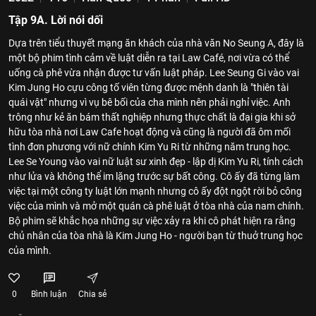
Tập 9A. Lời nói dối
Dựa trên tiểu thuyết mạng ăn khách của nhà văn No Seung A, đây là
một bộ phim tình cảm về luật diễn ra tại Law Café, nơi vừa có thể
uống cà phê vừa nhận được tư vấn luật pháp. Lee Seung Gi vào vai
Kim Jung Ho cựu công tố viên từng được mệnh danh là "thiên tài
quái vật" nhưng vì vụ bê bối của cha mình nên phải nghỉ việc. Anh
trông như kẻ ăn bám thất nghiệp nhưng thực chất là đại gia khi sở
hữu tòa nhà nơi Law Cafe hoạt động và cũng là người đã ôm mối
tình đơn phương với nữ chính Kim Yu Ri từ những năm trung học.
Lee Se Young vào vai nữ luật sư xinh đẹp - lập dị Kim Yu Ri, tính cách
như lửa và không thể im lặng trước sự bất công. Cô ấy đã từng làm
việc tại một công ty luật lớn mạnh nhưng cô ấy đột ngột rời bỏ công
việc của mình và mở một quán cà phê luật ở tòa nhà của nam chính.
Bộ phim sẽ khắc họa những sự việc xảy ra khi cô phát hiện ra rằng
chủ nhân của tòa nhà là Kim Jung Ho - người bạn từ thuở trung học
của mình.
0
Bình luận
Chia sẻ