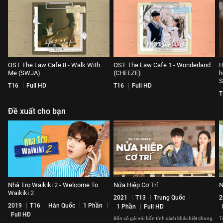
OST The Law Cafe 8 - Walk With
OST The Law Cafe 1 - Wonderland
H
Me (SWJA)
(CHEEZE)
h
S
T16
Full HD
T16
Full HD
T
Đề xuất cho bạn
Nhà Trọ Waikiki 2 - Welcome To
Nửa Hiệp Cơ Trí
N
Waikiki 2
2021
T13
Trung Quốc
2
2019
T16
Hàn Quốc
1 Phần
1 Phần
Full HD
Full HD
Bốn cô gái với bốn tính cách khác biệt chung
T