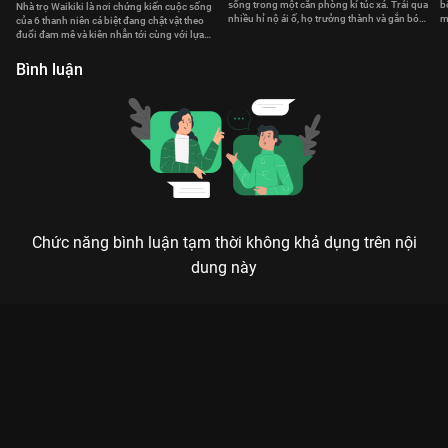
sống trong một căn phòng kí túc xá. Trải qua
b
Nhà trọ Waikiki là nơi chứng kiến cuộc sống
nhiều hỉ nộ ái ố, họ trưởng thành và gắn bó
m
của 6 thanh niên cá biệt đang chật vật theo
với nhau
m
đuổi đam mê và kiên nhẫn tới cùng với lựa
chọn của mình
Bình luận
Chức năng bình luận tạm thời không khả dụng trên nội
dung này
Xem Tập 9A. Lời nói dối Tiệm Cà Phê Luật - 16 Tập của Hàn
Quốc có sự tham gia của . Thuộc thể loại: Phim bộ