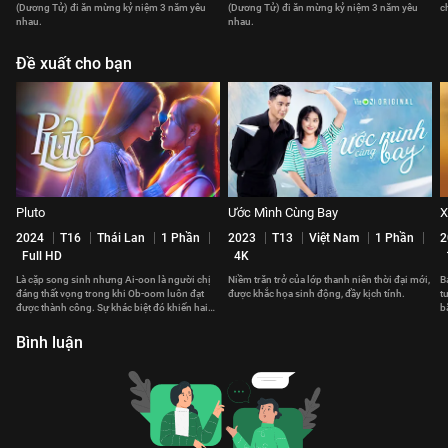
(Dương Tử) đi ăn mừng kỷ niệm 3 năm yêu
(Dương Tử) đi ăn mừng kỷ niệm 3 năm yêu
c
nhau.
nhau.
Đề xuất cho bạn
Pluto
Ước Mình Cùng Bay
X
2024
T16
Thái Lan
1 Phần
2023
T13
Việt Nam
1 Phần
2
Full HD
4K
Là cặp song sinh nhưng Ai-oon là người chị
Niềm trăn trở của lớp thanh niên thời đại mới,
B
đáng thất vọng trong khi Ob-oom luôn đạt
được khắc họa sinh động, đầy kịch tính.
t
được thành công. Sự khác biệt đó khiến hai
b
chị em có khoảng cách.
v
Bình luận