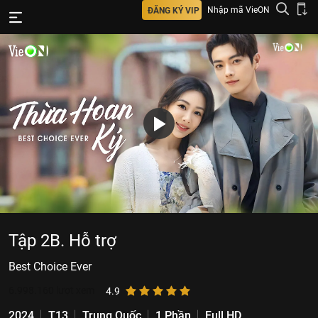
Nhập mã VieON
ĐĂNG KÝ VIP
Tập 2B. Hỗ trợ
Best Choice Ever
6.998.160
lượt xem
4.9
2024
T13
Trung Quốc
1 Phần
Full HD