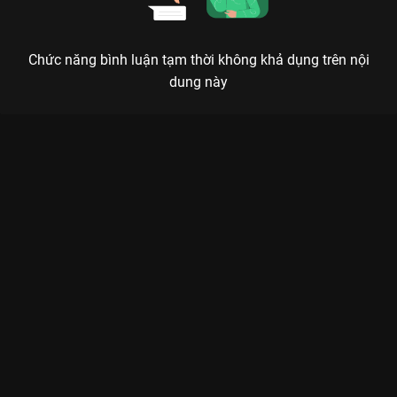
Chức năng bình luận tạm thời không khả dụng trên nội
dung này
Xem Tập 2B. Hỗ trợ Thừa Hoan Ký - 37 Tập của Trung Quốc có
sự tham gia của . Thuộc thể loại: Phim bộ