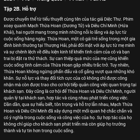
Tập 2B. Hỗ trợ
Được chuyển thể từ tiểu thuyết cùng tên của tác giả Diệc Thư. Phim
xoay quanh Mạch Thừa Hoan (Dương Tử) và Diêu Chí Minh (Hứa
Khải), hai người mang trong mình những nỗi lo lắng và áp lực từ
cuộc sống hàng ngày. Thừa Hoan, một cô gái trẻ sống trong một gia
đình bình thường tại Thượng Hải, phải đối mặt với áp lực từ mẹ mình
và sự chênh lệch về điều kiện kinh tế khiến tình cảm của cô và bạn
trai bị đặt ra thử thách. Sự can thiệp quá mức của mẹ cũng khiến
cuộc sống tình cảm của Thừa Hoan gặp nhiều trắc trở. Tuy nhiên,
Thừa Hoan không ngừng phấn đấu và cố gắng vượt qua những khó
khăn. Sự nỗ lực và thay đổi tích cực của cô không chỉ được công
nhận mà còn được trao cho cơ hội tiếp quản công việc quan trọng tại
khách sạn. Đây cũng là cơ hội để Thừa Hoan và Diêu Chí Minh, người
quản lý tại khách sạn, hợp tác và cùng nhau phát triển công việc.
Dần dần, qua sự hiểu biết, tôn trọng và hỗ trợ lẫn nhau, Mạch Thừa
Hoan và Diêu Chí Minh đã xây dựng một mối quan hệ chắc chắn và
có ý nghĩa trong cuộc sống và công việc của họ. Sự hợp tác của họ
không chỉ giúp cho khách sạn phát triển mà còn giúp họ trưởng
thành và tự tin hơn trong cuộc sống.