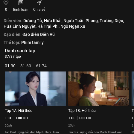
0
Bình luận
Chia sẻ
Diễn viên:
Dương Tử,
Hứa Khải,
Ngưu Tuấn Phong,
Trương Diệu,
Hứa Linh Nguyệt,
Hà Trại Phi,
Ngô Ngạn Xu
Đạo diễn:
Đạo diễn Điền Vũ
Thể loại:
Phim tâm lý
Danh sách tập
37/37 tập
01-30
31-60
61-74
Tập 1A. Hối thúc
Tập 1B. Hối thúc
T
T13
Full HD
T13
Full HD
T
20ph
25ph
2
Tân Gia Lượng đến đón Mạch Thừa Hoan
Tân Gia Lượng đến đón Mạch Thừa Hoan
M