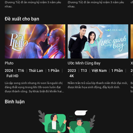
(Dương Tử) đi ăn mừng kỷ niệm 3 năm yêu
(Dương Tử) đi ăn mừng kỷ niệm 3 năm yêu
c
nhau.
nhau.
Đề xuất cho bạn
Pluto
Ước Mình Cùng Bay
X
2024
T16
Thái Lan
1 Phần
2023
T13
Việt Nam
1 Phần
2
Full HD
4K
Là cặp song sinh nhưng Ai-oon là người chị
Niềm trăn trở của lớp thanh niên thời đại mới,
B
đáng thất vọng trong khi Ob-oom luôn đạt
được khắc họa sinh động, đầy kịch tính.
t
được thành công. Sự khác biệt đó khiến hai
b
chị em có khoảng cách.
v
Bình luận