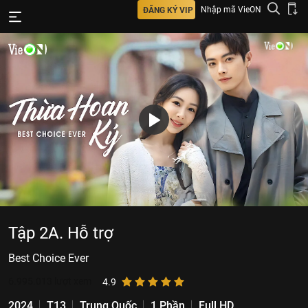
Nhập mã VieON
ĐĂNG KÝ VIP
Tập 2A. Hỗ trợ
Best Choice Ever
6.995.013
lượt xem
4.9
2024
T13
Trung Quốc
1 Phần
Full HD