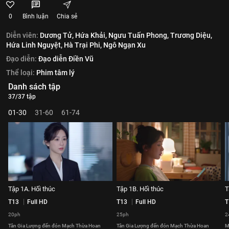
0
Bình luận
Chia sẻ
Diễn viên:
Dương Tử,
Hứa Khải,
Ngưu Tuấn Phong,
Trương Diệu,
Hứa Linh Nguyệt,
Hà Trại Phi,
Ngô Ngạn Xu
Đạo diễn:
Đạo diễn Điền Vũ
Thể loại:
Phim tâm lý
Danh sách tập
37/37 tập
01-30
31-60
61-74
Tập 1A. Hối thúc
Tập 1B. Hối thúc
T
T13
Full HD
T13
Full HD
T
20ph
25ph
2
Tân Gia Lượng đến đón Mạch Thừa Hoan
Tân Gia Lượng đến đón Mạch Thừa Hoan
M