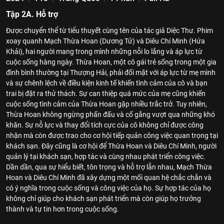
Tập 2A. Hỗ trợ
Được chuyển thể từ tiểu thuyết cùng tên của tác giả Diệc Thư. Phim
xoay quanh Mạch Thừa Hoan (Dương Tử) và Diêu Chí Minh (Hứa
Khải), hai người mang trong mình những nỗi lo lắng và áp lực từ
cuộc sống hàng ngày. Thừa Hoan, một cô gái trẻ sống trong một gia
đình bình thường tại Thượng Hải, phải đối mặt với áp lực từ mẹ mình
và sự chênh lệch về điều kiện kinh tế khiến tình cảm của cô và bạn
trai bị đặt ra thử thách. Sự can thiệp quá mức của mẹ cũng khiến
cuộc sống tình cảm của Thừa Hoan gặp nhiều trắc trở. Tuy nhiên,
Thừa Hoan không ngừng phấn đấu và cố gắng vượt qua những khó
khăn. Sự nỗ lực và thay đổi tích cực của cô không chỉ được công
nhận mà còn được trao cho cơ hội tiếp quản công việc quan trọng tại
khách sạn. Đây cũng là cơ hội để Thừa Hoan và Diêu Chí Minh, người
quản lý tại khách sạn, hợp tác và cùng nhau phát triển công việc.
Dần dần, qua sự hiểu biết, tôn trọng và hỗ trợ lẫn nhau, Mạch Thừa
Hoan và Diêu Chí Minh đã xây dựng một mối quan hệ chắc chắn và
có ý nghĩa trong cuộc sống và công việc của họ. Sự hợp tác của họ
không chỉ giúp cho khách sạn phát triển mà còn giúp họ trưởng
thành và tự tin hơn trong cuộc sống.