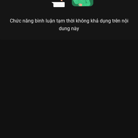
Chức năng bình luận tạm thời không khả dụng trên nội
dung này
Xem Tập 2A. Hỗ trợ Thừa Hoan Ký - 37 Tập của Trung Quốc có
sự tham gia của . Thuộc thể loại: Phim bộ