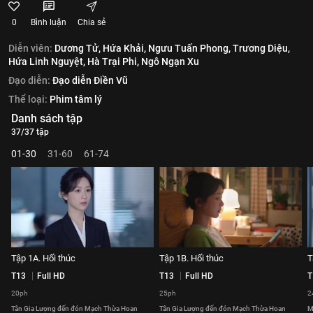
0
Bình luận
Chia sẻ
Diễn viên:
Dương Tử,
Hứa Khải,
Ngưu Tuấn Phong,
Trương Diệu,
Hứa Linh Nguyệt,
Hà Trại Phi,
Ngô Ngạn Xu
Đạo diễn:
Đạo diễn Điền Vũ
Thể loại:
Phim tâm lý
Danh sách tập
37/37 tập
01-30
31-60
61-74
Tập 1A. Hối thúc
Tập 1B. Hối thúc
T
T13
Full HD
T13
Full HD
T
20ph
25ph
2
Tân Gia Lượng đến đón Mạch Thừa Hoan
Tân Gia Lượng đến đón Mạch Thừa Hoan
M