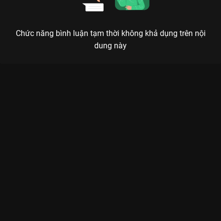
Chức năng bình luận tạm thời không khả dụng trên nội
dung này
Xem Tập 13B. Đồng tình Thừa Hoan Ký - 37 Tập của Trung
Quốc có sự tham gia của . Thuộc thể loại: Phim bộ