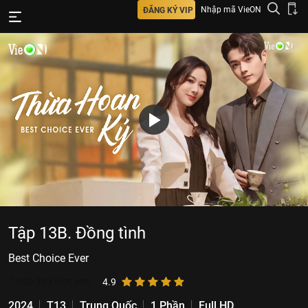
Nhập mã VieON
ĐĂNG KÝ VIP
Tập 13B. Đồng tình
Best Choice Ever
7.000.393
lượt xem
4.9
2024
T13
Trung Quốc
1 Phần
Full HD