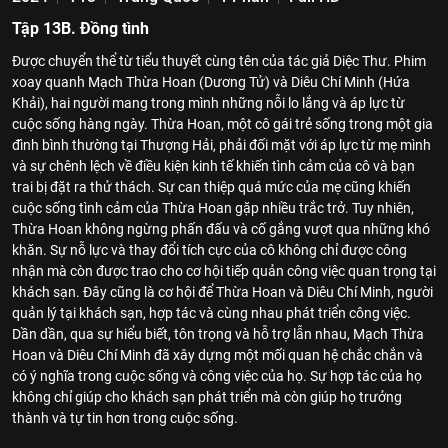
Tập 13B. Đồng tình
Được chuyển thể từ tiểu thuyết cùng tên của tác giả Diệc Thư. Phim
xoay quanh Mạch Thừa Hoan (Dương Tử) và Diêu Chí Minh (Hứa
Khải), hai người mang trong mình những nỗi lo lắng và áp lực từ
cuộc sống hàng ngày. Thừa Hoan, một cô gái trẻ sống trong một gia
đình bình thường tại Thượng Hải, phải đối mặt với áp lực từ mẹ mình
và sự chênh lệch về điều kiện kinh tế khiến tình cảm của cô và bạn
trai bị đặt ra thử thách. Sự can thiệp quá mức của mẹ cũng khiến
cuộc sống tình cảm của Thừa Hoan gặp nhiều trắc trở. Tuy nhiên,
Thừa Hoan không ngừng phấn đấu và cố gắng vượt qua những khó
khăn. Sự nỗ lực và thay đổi tích cực của cô không chỉ được công
nhận mà còn được trao cho cơ hội tiếp quản công việc quan trọng tại
khách sạn. Đây cũng là cơ hội để Thừa Hoan và Diêu Chí Minh, người
quản lý tại khách sạn, hợp tác và cùng nhau phát triển công việc.
Dần dần, qua sự hiểu biết, tôn trọng và hỗ trợ lẫn nhau, Mạch Thừa
Hoan và Diêu Chí Minh đã xây dựng một mối quan hệ chắc chắn và
có ý nghĩa trong cuộc sống và công việc của họ. Sự hợp tác của họ
không chỉ giúp cho khách sạn phát triển mà còn giúp họ trưởng
thành và tự tin hơn trong cuộc sống.