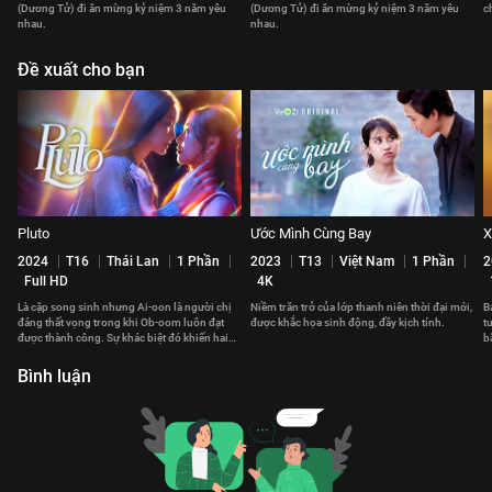
(Dương Tử) đi ăn mừng kỷ niệm 3 năm yêu
(Dương Tử) đi ăn mừng kỷ niệm 3 năm yêu
c
nhau.
nhau.
Đề xuất cho bạn
Pluto
Ước Mình Cùng Bay
X
2024
T16
Thái Lan
1 Phần
2023
T13
Việt Nam
1 Phần
2
Full HD
4K
Là cặp song sinh nhưng Ai-oon là người chị
Niềm trăn trở của lớp thanh niên thời đại mới,
B
đáng thất vọng trong khi Ob-oom luôn đạt
được khắc họa sinh động, đầy kịch tính.
t
được thành công. Sự khác biệt đó khiến hai
b
chị em có khoảng cách.
v
Bình luận