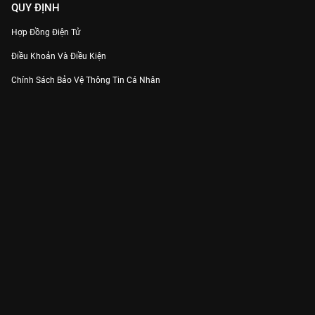
QUY ĐỊNH
Hợp Đồng Điện Tử
Điều Khoản Và Điều Kiện
Chính Sách Bảo Vệ Thông Tin Cá Nhân
Chính Sách Bảo Vệ Người Tiêu Dùng Dễ Bị Tổn Thương
Thỏa Thuận Sử Dụng Dịch Vụ Mạng Xã Hội
THÔNG TIN
Thông Báo
Trung Tâm Hỗ Trợ
Liên Hệ
Góp Ý
Công ty Cổ phần VieON - Địa chỉ: Tầng 5, 222 Pasteur, Phường Xuân Hòa,
Thành phố Hồ Chí Minh