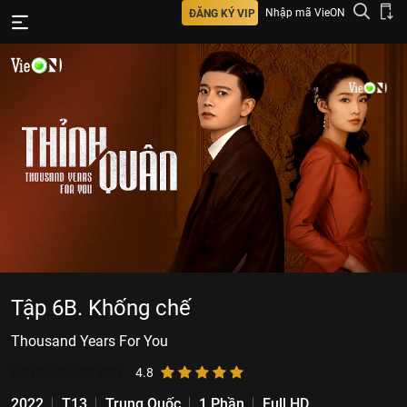
Nhập mã VieON
ĐĂNG KÝ VIP
Tập 6B. Khống chế
Thousand Years For You
6.513.102
lượt xem
4.8
2022
T13
Trung Quốc
1 Phần
Full HD