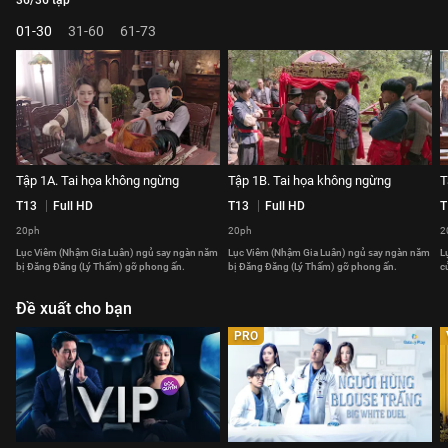
36/36 tập
01-30
31-60
61-73
Tập 1A. Tai họa không ngừng
Tập 1B. Tai họa không ngừng
T
T13
Full HD
T13
Full HD
T
20ph
20ph
2
Lục Viêm (Nhậm Gia Luân) ngủ say ngàn năm
Lục Viêm (Nhậm Gia Luân) ngủ say ngàn năm
L
bị Đăng Đăng (Lý Thấm) gỡ phong ấn.
bị Đăng Đăng (Lý Thấm) gỡ phong ấn.
c
Đề xuất cho bạn
PRO