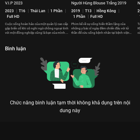
V.I.P 2023
Người Hùng Blouse Trắng 2019
N
2023
T16
Thái Lan
1 Phần
2019
T13
Hồng Kông
2
Full HD
1 Phần
Full HD
Cuộc sống hoàn hảo của một quản lý cao cấp
Phim kể về sự cống hiến thầm lặng của
T
gặp biến cố khi cô nghi ngờ chồng ngoại tình
những y bác sĩ ngày đêm chiến đấu với tử
K
với một đồng nghiệp cũng là bạn của mình.
thần để cứu sống bệnh nhân tại bệnh viện
c
Kế hoạch săn tiểu tam bắt đầu.
Vương Thành Bắc.
t
Bình luận
Chức năng bình luận tạm thời không khả dụng trên nội
dung này
Xem Tập 6B. Khống chế Thỉnh Quân - 36 Tập của Trung Quốc
có sự tham gia của . Thuộc thể loại: Phim bộ