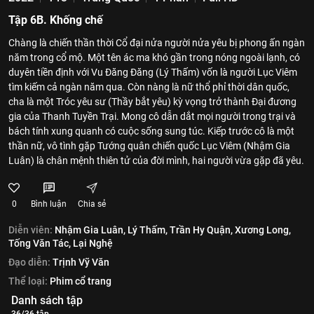
Tập 6B. Khống chế
Chàng là chiến thần thời Cổ đại nửa người nửa yêu bị phong ấn ngàn
năm trong cổ mộ. Một tên ác ma khó gần trong nóng ngoài lạnh, có
duyên tiền định với Vu Đăng Đăng (Lý Thấm) vốn là người Lục Viêm
tìm kiếm cả ngàn năm qua. Còn nàng là nữ thổ phỉ thời dân quốc,
cha là một Tróc yêu sư (Thầy bắt yêu) kỳ vọng trở thành Đại đương
gia của Thanh Tuyền Trại. Mong cô dẫn dắt mọi người trong trại và
bách tính xung quanh có cuộc sống sung túc. Kiếp trước cô là một
thần nữ, vô tình gặp Tướng quân chiến quốc Lục Viêm (Nhậm Gia
Luân) là chân mệnh thiên tử của đời mình, hai người vừa gặp đã yêu.
0
Bình luận
Chia sẻ
Diễn viên:
Nhậm Gia Luân,
Lý Thấm,
Trần Hy Quận,
Xương Long,
Tống Văn Tác,
Lại Nghệ
Đạo diễn:
Trịnh Vỹ Văn
Thể loại:
Phim cổ trang
Danh sách tập