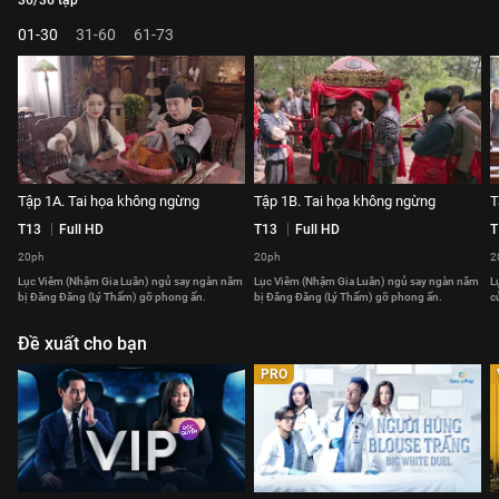
36/36 tập
01-30
31-60
61-73
Tập 1A. Tai họa không ngừng
Tập 1B. Tai họa không ngừng
T
T13
Full HD
T13
Full HD
T
20ph
20ph
2
Lục Viêm (Nhậm Gia Luân) ngủ say ngàn năm
Lục Viêm (Nhậm Gia Luân) ngủ say ngàn năm
L
bị Đăng Đăng (Lý Thấm) gỡ phong ấn.
bị Đăng Đăng (Lý Thấm) gỡ phong ấn.
c
Đề xuất cho bạn
PRO