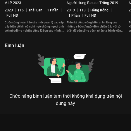
V.I.P 2023
Người Hùng Blouse Trắng 2019
N
2023
T16
Thái Lan
1 Phần
2019
T13
Hồng Kông
2
Full HD
1 Phần
Full HD
Cuộc sống hoàn hảo của một quản lý cao cấp
Phim kể về sự cống hiến thầm lặng của
T
gặp biến cố khi cô nghi ngờ chồng ngoại tình
những y bác sĩ ngày đêm chiến đấu với tử
K
với một đồng nghiệp cũng là bạn của mình.
thần để cứu sống bệnh nhân tại bệnh viện
c
Kế hoạch săn tiểu tam bắt đầu.
Vương Thành Bắc.
t
Bình luận
Chức năng bình luận tạm thời không khả dụng trên nội
dung này
Xem Tập 1A. Tai họa không ngừng Thỉnh Quân - 36 Tập của
Trung Quốc có sự tham gia của . Thuộc thể loại: Phim bộ