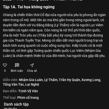
Tập 1A. Tai họa không ngừng
Chàng là chiến thần thời Cổ đại nửa người nửa yêu bị phong ấn ngàn
năm trong cổ mộ. Một tên ác ma khó gần trong nóng ngoài lạnh, có
duyên tiền định với Vu Đăng Đăng (Lý Thấm) vốn là người Lục Viêm
tìm kiếm cả ngàn năm qua. Còn nàng là nữ thổ phỉ thời dân quốc,
cha là một Tróc yêu sư (Thầy bắt yêu) kỳ vọng trở thành Đại đương
gia của Thanh Tuyền Trại. Mong cô dẫn dắt mọi người trong trại và
bách tính xung quanh có cuộc sống sung túc. Kiếp trước cô là một
thần nữ, vô tình gặp Tướng quân chiến quốc Lục Viêm (Nhậm Gia
Luân) là chân mệnh thiên tử của đời mình, hai người vừa gặp đã yêu.
0
Bình luận
Chia sẻ
Diễn viên:
Nhậm Gia Luân,
Lý Thấm,
Trần Hy Quận,
Xương Long,
Tống Văn Tác,
Lại Nghệ
Đạo diễn:
Trịnh Vỹ Văn
Thể loại:
Phim cổ trang
Danh sách tập