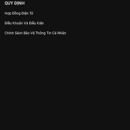
QUY ĐỊNH
Hợp Đồng Điện Tử
Điều Khoản Và Điều Kiện
Chính Sách Bảo Vệ Thông Tin Cá Nhân
Chính Sách Bảo Vệ Người Tiêu Dùng Dễ Bị Tổn Thương
Thỏa Thuận Sử Dụng Dịch Vụ Mạng Xã Hội
THÔNG TIN
Thông Báo
Trung Tâm Hỗ Trợ
Liên Hệ
Góp Ý
Công ty Cổ phần VieON - Địa chỉ: Tầng 5, 222 Pasteur, Phường Xuân Hòa,
Thành phố Hồ Chí Minh