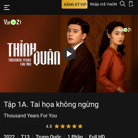
Nhập mã VieON
ĐĂNG KÝ VIP
Tập 1A. Tai họa không ngừng
Thousand Years For You
6.512.888
lượt xem
4.8
2022
T13
Trung Quốc
1 Phần
Full HD