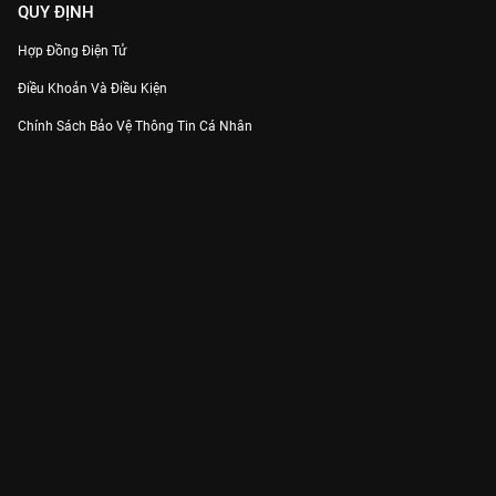
QUY ĐỊNH
Hợp Đồng Điện Tử
Điều Khoản Và Điều Kiện
Chính Sách Bảo Vệ Thông Tin Cá Nhân
Chính Sách Bảo Vệ Người Tiêu Dùng Dễ Bị Tổn Thương
Thỏa Thuận Sử Dụng Dịch Vụ Mạng Xã Hội
THÔNG TIN
Thông Báo
Trung Tâm Hỗ Trợ
Liên Hệ
Góp Ý
Công ty Cổ phần VieON - Địa chỉ: Tầng 5, 222 Pasteur, Phường Xuân Hòa,
Thành phố Hồ Chí Minh