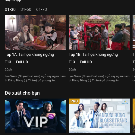
36/36 tập
01-30
31-60
61-73
Tập 1A. Tai họa không ngừng
Tập 1B. Tai họa không ngừng
T
T13
Full HD
T13
Full HD
T
20ph
20ph
2
Lục Viêm (Nhậm Gia Luân) ngủ say ngàn năm
Lục Viêm (Nhậm Gia Luân) ngủ say ngàn năm
L
bị Đăng Đăng (Lý Thấm) gỡ phong ấn.
bị Đăng Đăng (Lý Thấm) gỡ phong ấn.
c
Đề xuất cho bạn
PRO