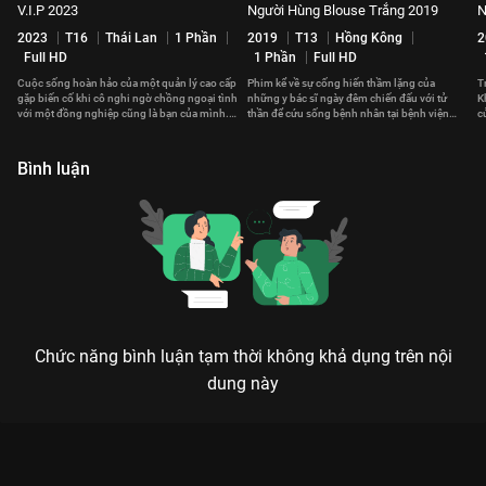
V.I.P 2023
Người Hùng Blouse Trắng 2019
N
2023
T16
Thái Lan
1 Phần
2019
T13
Hồng Kông
2
Full HD
1 Phần
Full HD
Cuộc sống hoàn hảo của một quản lý cao cấp
Phim kể về sự cống hiến thầm lặng của
T
gặp biến cố khi cô nghi ngờ chồng ngoại tình
những y bác sĩ ngày đêm chiến đấu với tử
K
với một đồng nghiệp cũng là bạn của mình.
thần để cứu sống bệnh nhân tại bệnh viện
c
Kế hoạch săn tiểu tam bắt đầu.
Vương Thành Bắc.
t
Bình luận
Chức năng bình luận tạm thời không khả dụng trên nội
dung này
Xem Tập 6A. Khống chế Thỉnh Quân - 36 Tập của Trung Quốc
có sự tham gia của . Thuộc thể loại: Phim bộ