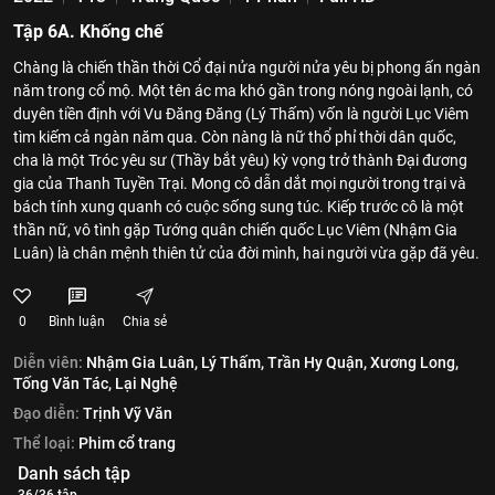
Tập 6A. Khống chế
Chàng là chiến thần thời Cổ đại nửa người nửa yêu bị phong ấn ngàn
năm trong cổ mộ. Một tên ác ma khó gần trong nóng ngoài lạnh, có
duyên tiền định với Vu Đăng Đăng (Lý Thấm) vốn là người Lục Viêm
tìm kiếm cả ngàn năm qua. Còn nàng là nữ thổ phỉ thời dân quốc,
cha là một Tróc yêu sư (Thầy bắt yêu) kỳ vọng trở thành Đại đương
gia của Thanh Tuyền Trại. Mong cô dẫn dắt mọi người trong trại và
bách tính xung quanh có cuộc sống sung túc. Kiếp trước cô là một
thần nữ, vô tình gặp Tướng quân chiến quốc Lục Viêm (Nhậm Gia
Luân) là chân mệnh thiên tử của đời mình, hai người vừa gặp đã yêu.
0
Bình luận
Chia sẻ
Diễn viên:
Nhậm Gia Luân,
Lý Thấm,
Trần Hy Quận,
Xương Long,
Tống Văn Tác,
Lại Nghệ
Đạo diễn:
Trịnh Vỹ Văn
Thể loại:
Phim cổ trang
Danh sách tập