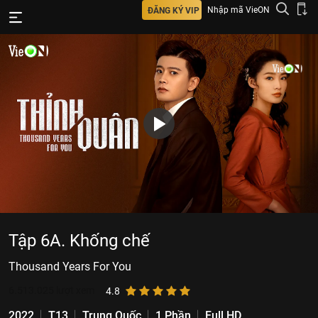
Nhập mã VieON
ĐĂNG KÝ VIP
Tập 6A. Khống chế
Thousand Years For You
6.513.025
lượt xem
4.8
2022
T13
Trung Quốc
1 Phần
Full HD