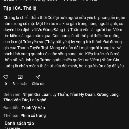
Tập 10A. Thổ lộ
Chàng là chiến thần thời Cổ đại nửa người nửa yêu bị phong ấn ngàn
năm trong cổ mộ. Một tên ác ma khó gần trong nóng ngoài lạnh, có
duyên tiền định với Vu Đăng Đăng (Lý Thấm) vốn là người Lục Viêm
tìm kiếm cả ngàn năm qua. Còn nàng là nữ thổ phỉ thời dân quốc,
cha là một Tróc yêu sư (Thầy bắt yêu) kỳ vọng trở thành Đại đương
gia của Thanh Tuyền Trại. Mong cô dẫn dắt mọi người trong trại và
bách tính xung quanh có cuộc sống sung túc. Kiếp trước cô là một
thần nữ, vô tình gặp Tướng quân chiến quốc Lục Viêm (Nhậm Gia
Luân) là chân mệnh thiên tử của đời mình, hai người vừa gặp đã yêu.
0
Bình luận
Chia sẻ
Diễn viên:
Nhậm Gia Luân,
Lý Thấm,
Trần Hy Quận,
Xương Long,
Tống Văn Tác,
Lại Nghệ
Đạo diễn:
Trịnh Vỹ Văn
Thể loại:
Phim cổ trang
Danh sách tập