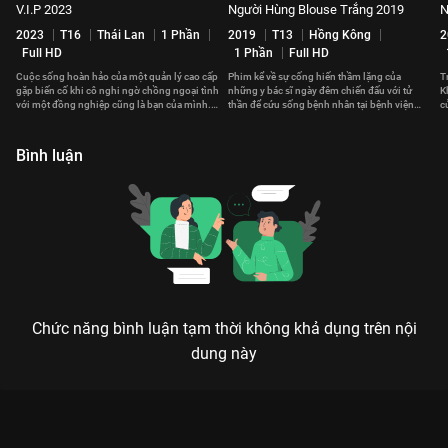
V.I.P 2023
Người Hùng Blouse Trắng 2019
N
2023
T16
Thái Lan
1 Phần
2019
T13
Hồng Kông
2
Full HD
1 Phần
Full HD
Cuộc sống hoàn hảo của một quản lý cao cấp
Phim kể về sự cống hiến thầm lặng của
T
gặp biến cố khi cô nghi ngờ chồng ngoại tình
những y bác sĩ ngày đêm chiến đấu với tử
K
với một đồng nghiệp cũng là bạn của mình.
thần để cứu sống bệnh nhân tại bệnh viện
c
Kế hoạch săn tiểu tam bắt đầu.
Vương Thành Bắc.
t
Bình luận
Chức năng bình luận tạm thời không khả dụng trên nội
dung này
Xem Tập 10A. Thổ lộ Thỉnh Quân - 36 Tập của Trung Quốc có
sự tham gia của . Thuộc thể loại: Phim bộ