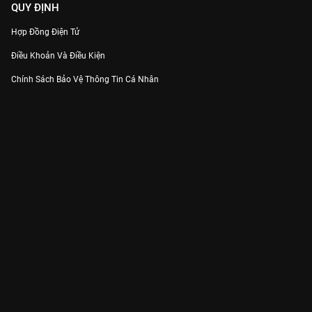
QUY ĐỊNH
Hợp Đồng Điện Tử
Điều Khoản Và Điều Kiện
Chính Sách Bảo Vệ Thông Tin Cá Nhân
Chính Sách Bảo Vệ Người Tiêu Dùng Dễ Bị Tổn Thương
Thỏa Thuận Sử Dụng Dịch Vụ Mạng Xã Hội
THÔNG TIN
Thông Báo
Trung Tâm Hỗ Trợ
Liên Hệ
Góp Ý
Công ty Cổ phần VieON - Địa chỉ: Tầng 5, 222 Pasteur, Phường Xuân Hòa,
Thành phố Hồ Chí Minh