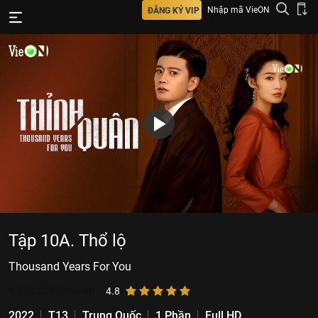
Nhập mã VieON
ĐĂNG KÝ VIP
Tập 10A. Thổ lộ
Thousand Years For You
6.512.221
lượt xem
4.8
2022
T13
Trung Quốc
1 Phần
Full HD