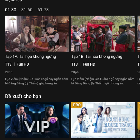
36/36 tập
01-30
31-60
61-73
Tập 1A. Tai họa không ngừng
Tập 1B. Tai họa không ngừng
T
T13
Full HD
T13
Full HD
T
20ph
20ph
2
Lục Viêm (Nhậm Gia Luân) ngủ say ngàn năm
Lục Viêm (Nhậm Gia Luân) ngủ say ngàn năm
L
bị Đăng Đăng (Lý Thấm) gỡ phong ấn.
bị Đăng Đăng (Lý Thấm) gỡ phong ấn.
c
Đề xuất cho bạn
PRO