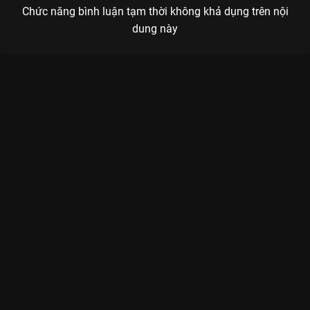
Chức năng bình luận tạm thời không khả dụng trên nội
dung này
Xem Tập 3A. Kiếp nạn Thiếu Niên Ca Hành - 40 Tập của Trung
Quốc có sự tham gia của . Thuộc thể loại: Phim bộ