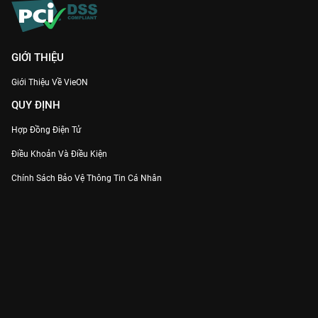
GIỚI THIỆU
Giới Thiệu Về VieON
QUY ĐỊNH
Hợp Đồng Điện Tử
Điều Khoản Và Điều Kiện
Chính Sách Bảo Vệ Thông Tin Cá Nhân
Chính Sách Bảo Vệ Người Tiêu Dùng Dễ Bị Tổn Thương
Thỏa Thuận Sử Dụng Dịch Vụ Mạng Xã Hội
THÔNG TIN
Thông Báo
Trung Tâm Hỗ Trợ