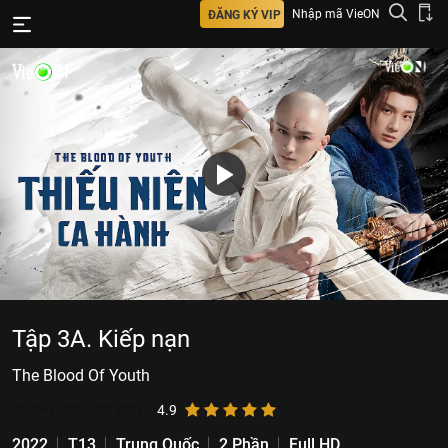
Nhập mã VieON
ĐĂNG KÝ VIP
Tập 3A. Kiếp nạn
The Blood Of Youth
33.847.592
lượt xem
4.9
2022
T13
Trung Quốc
2 Phần
Full HD