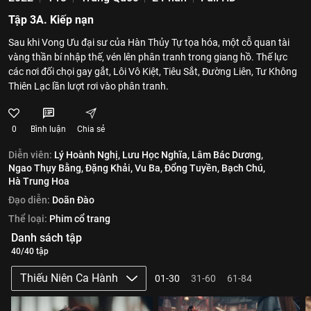
Tập 3A. Kiếp nạn
Sau khi Vong Ưu đại sư của Hàn Thủy Tự tọa hóa, một cỗ quan tài
vàng thần bí nhập thế, vén lên phân tranh trong giang hồ. Thế lực
các nơi đối chọi gay gắt, Lôi Vô Kiệt, Tiêu Sắt, Đường Liên, Tư Không
Thiên Lạc lần lượt rơi vào phân tranh.
0
Bình luận
Chia sẻ
Diễn viên:
Lý Hoành Nghị,
Lưu Học Nghĩa,
Lâm Bác Dương,
Ngao Thụy Bằng,
Đặng Khải,
Vu Ba,
Đổng Tuyền,
Bạch Chú,
Hà Trung Hoa
Đạo diễn:
Doãn Đào
Thể loại:
Phim cổ trang
Danh sách tập
40/40 tập
Thiếu Niên Ca Hành
01-30
31-60
61-84