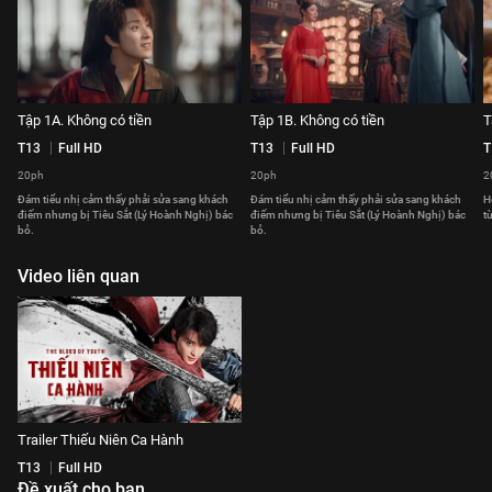
Tập 1A. Không có tiền
Tập 1B. Không có tiền
T
T13
Full HD
T13
Full HD
T
20ph
20ph
2
Đám tiểu nhị cảm thấy phải sửa sang khách
Đám tiểu nhị cảm thấy phải sửa sang khách
H
điếm nhưng bị Tiêu Sắt (Lý Hoành Nghị) bác
điếm nhưng bị Tiêu Sắt (Lý Hoành Nghị) bác
t
bỏ.
bỏ.
Video liên quan
Trailer Thiếu Niên Ca Hành
T13
Full HD
Đề xuất cho bạn