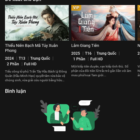
VIP
Thiếu Niên Bạch Mã Túy Xuân
Lâm Giang Tiên
N
Phong
2025
T16
Trung Quốc
2
2024
T13
Trung Quốc
1 Phần
Full HD
2 Phần
Full HD
Một kiếp tiên duyên, vạn kiếp tình thù. Số
V
phận của đôi tiên lữ trắc trở gắn liền với âm
N
Tiểu công tử phủ Trấn Tây Hầu Bách Lý Đông
mưu phá hoại Tam giới...
ả
Quân (Hầu Minh Hạo) quyết tâm vừa bảo vệ
n
chúng sinh, vừa giải cứu người bằng hữu
thân thiết khỏi lầm lạc.
Bình luận