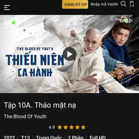
Nhập mã VieON
ĐĂNG KÝ VIP
Tập 10A. Tháo mặt nạ
The Blood Of Youth
33.849.699
lượt xem
4.9
2022
T13
Trung Quốc
2 Phần
Full HD