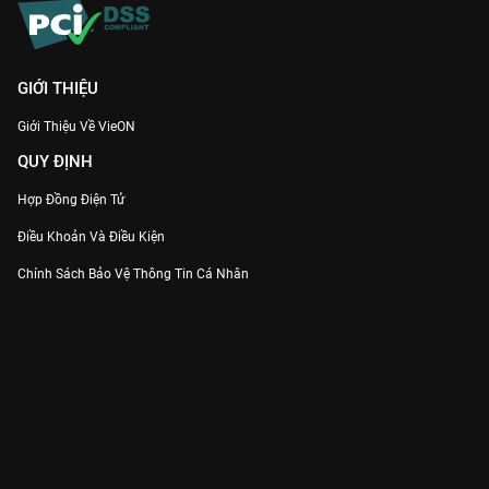
GIỚI THIỆU
Giới Thiệu Về VieON
QUY ĐỊNH
Hợp Đồng Điện Tử
Điều Khoản Và Điều Kiện
Chính Sách Bảo Vệ Thông Tin Cá Nhân
Chính Sách Bảo Vệ Người Tiêu Dùng Dễ Bị Tổn Thương
Thỏa Thuận Sử Dụng Dịch Vụ Mạng Xã Hội
THÔNG TIN
Thông Báo
Trung Tâm Hỗ Trợ