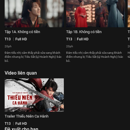
Tập 1A. Không có tiền
Tập 1B. Không có tiền
T
T13
Full HD
T13
Full HD
T
20ph
20ph
2
Đám tiểu nhị cảm thấy phải sửa sang khách
Đám tiểu nhị cảm thấy phải sửa sang khách
H
điếm nhưng bị Tiêu Sắt (Lý Hoành Nghị) bác
điếm nhưng bị Tiêu Sắt (Lý Hoành Nghị) bác
t
bỏ.
bỏ.
Video liên quan
Trailer Thiếu Niên Ca Hành
T13
Full HD
Đề xuất cho bạn