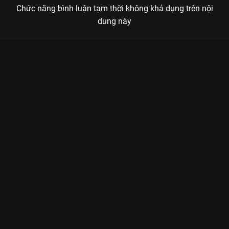
Chức năng bình luận tạm thời không khả dụng trên nội
dung này
Xem Tập 10A. Tháo mặt nạ Thiếu Niên Ca Hành - 40 Tập của
Trung Quốc có sự tham gia của . Thuộc thể loại: Phim bộ