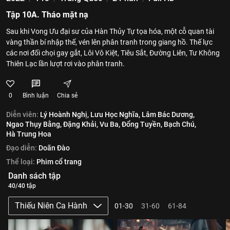
Tập 10A. Tháo mặt nạ
Sau khi Vong Ưu đại sư của Hàn Thủy Tự tọa hóa, một cỗ quan tài
vàng thần bí nhập thế, vén lên phân tranh trong giang hồ. Thế lực
các nơi đối chọi gay gắt, Lôi Vô Kiệt, Tiêu Sắt, Đường Liên, Tư Không
Thiên Lạc lần lượt rơi vào phân tranh.
0
Bình luận
Chia sẻ
Diễn viên:
Lý Hoành Nghị,
Lưu Học Nghĩa,
Lâm Bác Dương,
Ngao Thụy Bằng,
Đặng Khải,
Vu Ba,
Đổng Tuyền,
Bạch Chú,
Hà Trung Hoa
Đạo diễn:
Doãn Đào
Thể loại:
Phim cổ trang
Danh sách tập
40/40 tập
Thiếu Niên Ca Hành
01-30
31-60
61-84