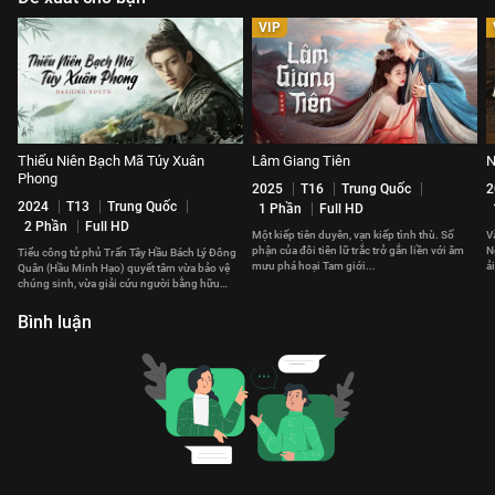
VIP
Thiếu Niên Bạch Mã Túy Xuân
Lâm Giang Tiên
N
Phong
2025
T16
Trung Quốc
2
2024
T13
Trung Quốc
1 Phần
Full HD
2 Phần
Full HD
Một kiếp tiên duyên, vạn kiếp tình thù. Số
V
phận của đôi tiên lữ trắc trở gắn liền với âm
N
Tiểu công tử phủ Trấn Tây Hầu Bách Lý Đông
mưu phá hoại Tam giới...
ả
Quân (Hầu Minh Hạo) quyết tâm vừa bảo vệ
n
chúng sinh, vừa giải cứu người bằng hữu
thân thiết khỏi lầm lạc.
Bình luận