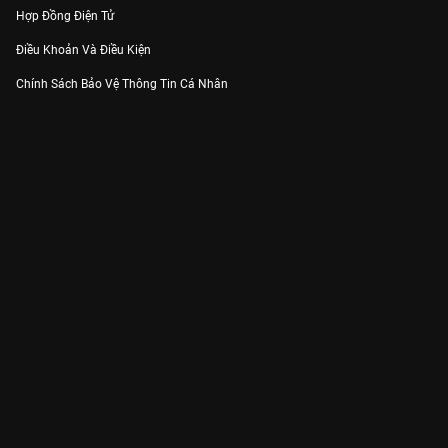
Hợp Đồng Điện Tử
Điều Khoản Và Điều Kiện
Chính Sách Bảo Vệ Thông Tin Cá Nhân
Chính Sách Bảo Vệ Người Tiêu Dùng Dễ Bị Tổn Thương
Thỏa Thuận Sử Dụng Dịch Vụ Mạng Xã Hội
THÔNG TIN
Thông Báo
Trung Tâm Hỗ Trợ
Liên Hệ
Góp Ý
Công ty Cổ phần VieON - Địa chỉ: Tầng 5, 222 Pasteur, Phường Xuân Hòa,
Thành phố Hồ Chí Minh
Email:
support@vieon.vn
| Hotline:
1800.599.920
(miễn phí)