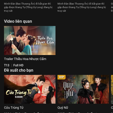
Minh Đàn (Bao Thượng Ân) đi bắt gian thì
Minh Đàn (Bao Thượng Ân) đi bắt gian thì
G
gặp được Giang Tự (Tống Uy Long) đang bị
gặp được Giang Tự (Tống Uy Long) đang bị
á
truy sát
truy sát
Đ
Video liên quan
Trailer Thiều Hoa Nhược Cẩm
T13
Full HD
Đề xuất cho bạn
VIP
Cửu Trùng Tử
Quý Nữ
C