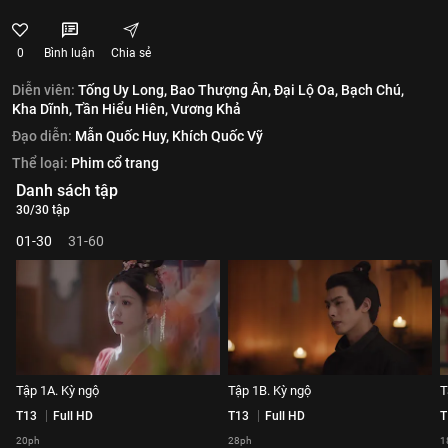
0
Bình luận
Chia sẻ
Diễn viên:
Tống Uy Long,
Bao Thượng Ân,
Đại Lộ Oa,
Bạch Chú,
Kha Dĩnh,
Tần Hiểu Hiên,
Vương Khả
Đạo diễn:
Mẫn Quốc Huy,
Khích Quốc Vỹ
Thể loại:
Phim cổ trang
Danh sách tập
30/30 tập
01-30
31-60
Tập 1A. Kỳ ngộ
Tập 1B. Kỳ ngộ
T
T13
Full HD
T13
Full HD
T
20ph
28ph
1