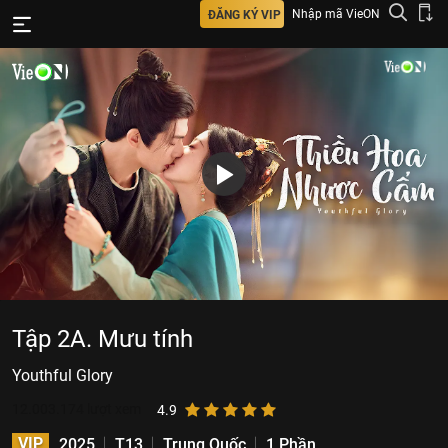
Nhập mã VieON
ĐĂNG KÝ VIP
Tập 2A. Mưu tính
Youthful Glory
12.003.174
lượt xem
4.9
VIP
2025
T13
Trung Quốc
1 Phần