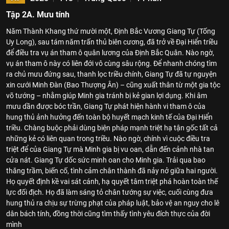
Tập 2A. Mưu tính
Năm Thành Khang thứ mười một, Định Bắc Vương Giang Tự (Tống
Uy Long), sau tám năm trấn thủ biên cương, đã trở về Đại Hiển triều
để điều tra vụ án tham ô quân lương của Định Bắc Quân. Nào ngờ,
vụ án tham ô này có liên đới vô cùng sâu rộng. Để nhanh chóng tìm
ra chủ mưu đứng sau, thanh lọc triều chính, Giang Tự đã tự nguyện
xin cưới Minh Đàn (Bao Thượng Ân) – cũng xuất thân từ một gia tộc
võ tướng – nhằm giúp Minh gia tránh bị kẻ gian lợi dụng. Khi âm
mưu dần được bóc trần, Giang Tự phát hiện hành vi tham ô của
hung thủ ảnh hưởng đến toàn bộ huyết mạch kinh tế của Đại Hiển
triều. Chàng buộc phải dùng biện pháp mạnh triệt hạ tận gốc tất cả
những kẻ có liên quan trong triều. Nào ngờ, chính vì cuộc điều tra
triệt để của Giang Tự mà Minh gia bị vu oan, dẫn đến cảnh nhà tan
cửa nát. Giang Tự dốc sức minh oan cho Minh gia. Trải qua bao
thăng trầm, biến cố, tình cảm chân thành đã nảy nở giữa hai người.
Họ quyết định kề vai sát cánh, hạ quyết tâm triệt phá hoàn toàn thế
lực đối địch. Họ đã làm sáng tỏ chân tướng sự việc, cuối cùng đưa
hung thủ ra chịu sự trừng phạt của pháp luật, bảo vệ an nguy cho lê
dân bách tính, đồng thời cũng tìm thấy tình yêu đích thực của đời
mình