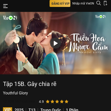
Nhập mã VieON
ĐĂNG KÝ VIP
Tập 15B. Gây chia rẽ
Youthful Glory
12.020.567
lượt xem
4.9
VIP
2025
T13
Trung Quốc
1 Phần