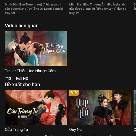
Minh Đàn (Bao Thượng Ân) đi bắt gian thì
Minh Đàn (Bao Thượng Ân) đi bắt gian thì
G
gặp được Giang Tự (Tống Uy Long) đang bị
gặp được Giang Tự (Tống Uy Long) đang bị
á
truy sát
truy sát
Đ
Video liên quan
Trailer Thiều Hoa Nhược Cẩm
T13
Full HD
Đề xuất cho bạn
VIP
Cửu Trùng Tử
Quý Nữ
C