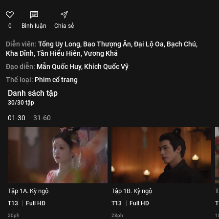
0
Bình luận
Chia sẻ
Diễn viên:
Tống Uy Long,
Bao Thượng Ân,
Đại Lộ Oa,
Bạch Chú,
Kha Dĩnh,
Tần Hiểu Hiên,
Vương Khả
Đạo diễn:
Mẫn Quốc Huy,
Khích Quốc Vỹ
Thể loại:
Phim cổ trang
Danh sách tập
30/30 tập
01-30
31-60
Tập 1A. Kỳ ngộ
Tập 1B. Kỳ ngộ
T
T13
Full HD
T13
Full HD
T
20ph
28ph
1