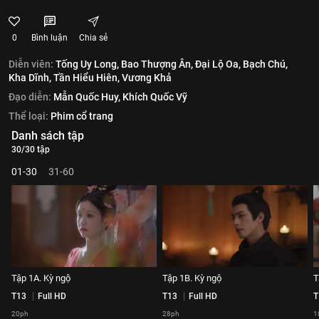
0
Bình luận
Chia sẻ
Diễn viên:
Tống Uy Long,
Bao Thượng Ân,
Đại Lộ Oa,
Bạch Chú,
Kha Dĩnh,
Tần Hiểu Hiên,
Vương Khả
Đạo diễn:
Mẫn Quốc Huy,
Khích Quốc Vỹ
Thể loại:
Phim cổ trang
Danh sách tập
30/30 tập
01-30
31-60
Tập 1A. Kỳ ngộ
Tập 1B. Kỳ ngộ
T
T13
Full HD
T13
Full HD
T
20ph
28ph
1