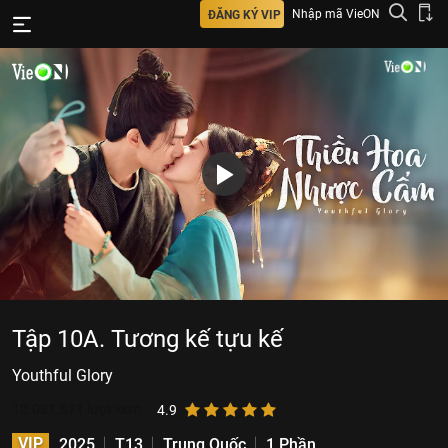
Nhập mã VieON
ĐĂNG KÝ VIP
Tập 10A. Tương kế tựu kế
Youthful Glory
12.031.671
lượt xem
4.9
VIP
2025
T13
Trung Quốc
1 Phần