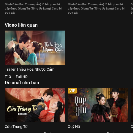
Minh Đàn (Bao Thượng Ân) đi bắt gian thì
Minh Đàn (Bao Thượng Ân) đi bắt gian thì
G
gặp được Giang Tự (Tống Uy Long) đang bị
gặp được Giang Tự (Tống Uy Long) đang bị
á
truy sát
truy sát
Đ
Video liên quan
Trailer Thiều Hoa Nhược Cẩm
T13
Full HD
Đề xuất cho bạn
VIP
Cửu Trùng Tử
Quý Nữ
C