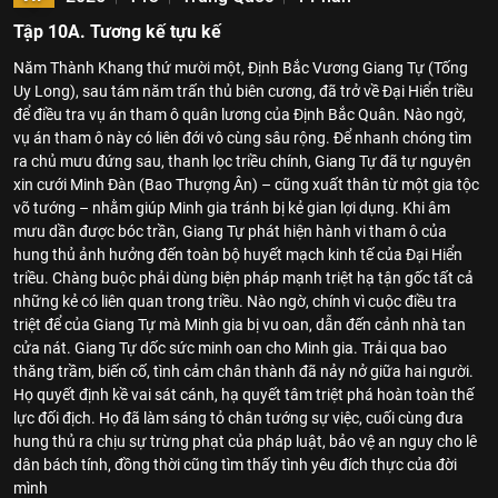
Tập 10A. Tương kế tựu kế
Năm Thành Khang thứ mười một, Định Bắc Vương Giang Tự (Tống
Uy Long), sau tám năm trấn thủ biên cương, đã trở về Đại Hiển triều
để điều tra vụ án tham ô quân lương của Định Bắc Quân. Nào ngờ,
vụ án tham ô này có liên đới vô cùng sâu rộng. Để nhanh chóng tìm
ra chủ mưu đứng sau, thanh lọc triều chính, Giang Tự đã tự nguyện
xin cưới Minh Đàn (Bao Thượng Ân) – cũng xuất thân từ một gia tộc
võ tướng – nhằm giúp Minh gia tránh bị kẻ gian lợi dụng. Khi âm
mưu dần được bóc trần, Giang Tự phát hiện hành vi tham ô của
hung thủ ảnh hưởng đến toàn bộ huyết mạch kinh tế của Đại Hiển
triều. Chàng buộc phải dùng biện pháp mạnh triệt hạ tận gốc tất cả
những kẻ có liên quan trong triều. Nào ngờ, chính vì cuộc điều tra
triệt để của Giang Tự mà Minh gia bị vu oan, dẫn đến cảnh nhà tan
cửa nát. Giang Tự dốc sức minh oan cho Minh gia. Trải qua bao
thăng trầm, biến cố, tình cảm chân thành đã nảy nở giữa hai người.
Họ quyết định kề vai sát cánh, hạ quyết tâm triệt phá hoàn toàn thế
lực đối địch. Họ đã làm sáng tỏ chân tướng sự việc, cuối cùng đưa
hung thủ ra chịu sự trừng phạt của pháp luật, bảo vệ an nguy cho lê
dân bách tính, đồng thời cũng tìm thấy tình yêu đích thực của đời
mình