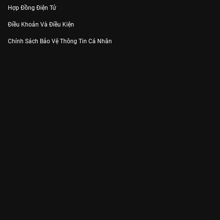
Hợp Đồng Điện Tử
Điều Khoản Và Điều Kiện
Chính Sách Bảo Vệ Thông Tin Cá Nhân
Chính Sách Bảo Vệ Người Tiêu Dùng Dễ Bị Tổn Thương
Thỏa Thuận Sử Dụng Dịch Vụ Mạng Xã Hội
THÔNG TIN
Thông Báo
Trung Tâm Hỗ Trợ
Liên Hệ
Góp Ý
Công ty Cổ phần VieON - Địa chỉ: Tầng 5, 222 Pasteur, Phường Xuân Hòa,
Thành phố Hồ Chí Minh
Email:
support@vieon.vn
| Hotline:
1800.599.920
(miễn phí)