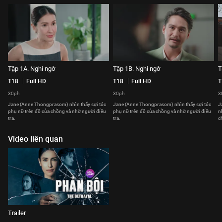
Tập 1A. Nghi ngờ
Tập 1B. Nghi ngờ
T
T18
Full HD
T18
Full HD
T
30ph
30ph
3
Jane (Anne Thongprasom) nhìn thấy sợi tóc
Jane (Anne Thongprasom) nhìn thấy sợi tóc
J
phụ nữ trên đồ của chồng và nhờ người điều
phụ nữ trên đồ của chồng và nhờ người điều
n
tra.
tra.
c
Video liên quan
Trailer