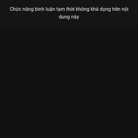
Chức năng bình luận tạm thời không khả dụng trên nội
dung này
Xem Tập 12B. Lôi kéo Phản Bội - 16 Tập của Thái Lan có sự
tham gia của . Thuộc thể loại: Phim bộ