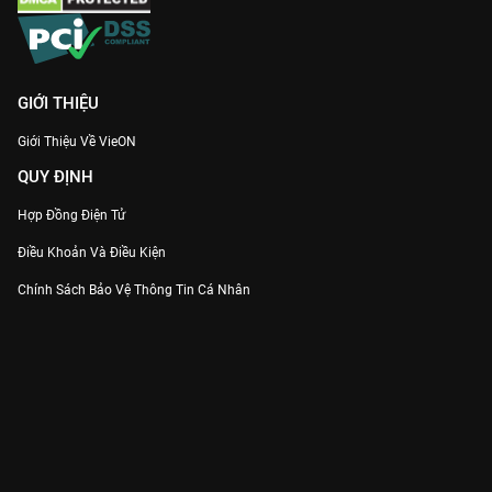
GIỚI THIỆU
Giới Thiệu Về VieON
QUY ĐỊNH
Hợp Đồng Điện Tử
Điều Khoản Và Điều Kiện
Chính Sách Bảo Vệ Thông Tin Cá Nhân
Chính Sách Bảo Vệ Người Tiêu Dùng Dễ Bị Tổn Thương
Thỏa Thuận Sử Dụng Dịch Vụ Mạng Xã Hội
THÔNG TIN
Thông Báo
Trung Tâm Hỗ Trợ