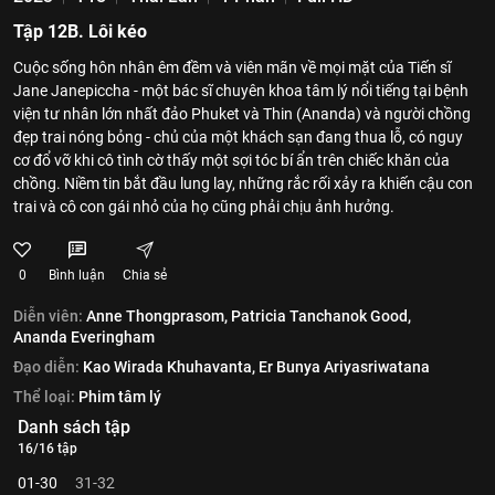
Tập 12B. Lôi kéo
Cuộc sống hôn nhân êm đềm và viên mãn về mọi mặt của Tiến sĩ
Jane Janepiccha - một bác sĩ chuyên khoa tâm lý nổi tiếng tại bệnh
viện tư nhân lớn nhất đảo Phuket và Thin (Ananda) và người chồng
đẹp trai nóng bỏng - chủ của một khách sạn đang thua lỗ, có nguy
cơ đổ vỡ khi cô tình cờ thấy một sợi tóc bí ẩn trên chiếc khăn của
chồng. Niềm tin bắt đầu lung lay, những rắc rối xảy ra khiến cậu con
trai và cô con gái nhỏ của họ cũng phải chịu ảnh hưởng.
0
Bình luận
Chia sẻ
Diễn viên:
Anne Thongprasom,
Patricia Tanchanok Good,
Ananda Everingham
Đạo diễn:
Kao Wirada Khuhavanta,
Er Bunya Ariyasriwatana
Thể loại:
Phim tâm lý
Danh sách tập
16/16 tập
01-30
31-32