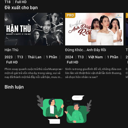
T18
Full HD
Đề xuất cho bạn
PRO
Hận Thù
Đừng Khóc... Anh Đây Rồi
T
2023
T13
Thái Lan
1 Phần
2024
T13
Việt Nam
1 Phần
2
Full HD
Full HD
Phim xoay quanh cuộc trả thù của Muanprae -
Sinh ra trong gia đình đổ vỡ, những đứa con
C
một cô gái trẻ vốn nhẹ dạ, trong sáng, vui vẻ
lớn lên với thiệt thòi vật chất lẫn tình thương,
C
nay đã thành một kẻ đầy nỗi uất hận, mưu mô
sẽ chọn hôn nhân ra sao?
k
toan tính.
v
Bình luận