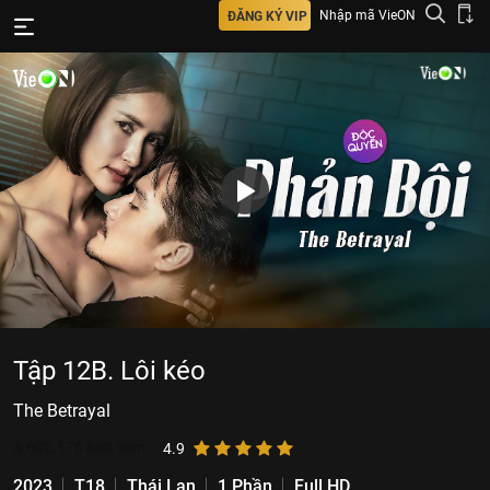
Nhập mã VieON
ĐĂNG KÝ VIP
Tập 12B. Lôi kéo
The Betrayal
4.602.176
lượt xem
4.9
2023
T18
Thái Lan
1 Phần
Full HD