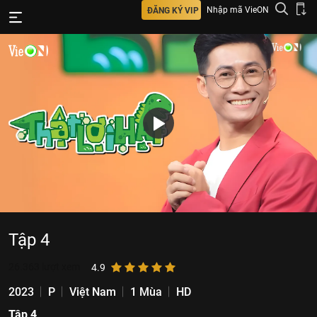
Nhập mã VieON
ĐĂNG KÝ VIP
Tập 4
26.363
lượt xem
4.9
2023
P
Việt Nam
1 Mùa
HD
Tập 4