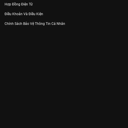
Hợp Đồng Điện Tử
Điều Khoản Và Điều Kiện
Chính Sách Bảo Vệ Thông Tin Cá Nhân
Chính Sách Bảo Vệ Người Tiêu Dùng Dễ Bị Tổn Thương
Thỏa Thuận Sử Dụng Dịch Vụ Mạng Xã Hội
THÔNG TIN
Thông Báo
Trung Tâm Hỗ Trợ
Liên Hệ
Góp Ý
Công ty Cổ phần VieON - Địa chỉ: Tầng 5, 222 Pasteur, Phường Xuân Hòa,
Thành phố Hồ Chí Minh
Email:
support@vieon.vn
| Hotline:
1800.599.920
(miễn phí)