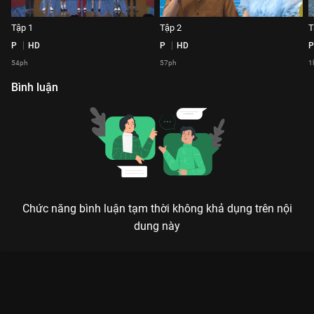
Tập 1
Tập 2
T
P
HD
P
HD
P
54ph
57ph
1
Bình luận
Chức năng bình luận tạm thời không khả dụng trên nội
dung này
Xem Tập 4 Thật Lợi Hại - 16 Tập của Việt Nam có sự tham gia
của . Thuộc thể loại: TV show