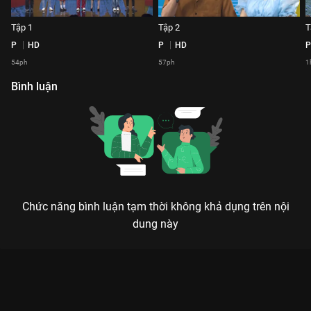
Tập 1
Tập 2
T
P
HD
P
HD
P
54ph
57ph
1
Bình luận
Chức năng bình luận tạm thời không khả dụng trên nội
dung này
Xem Tập 2 Thật Lợi Hại - 16 Tập của Việt Nam có sự tham gia
của . Thuộc thể loại: TV show