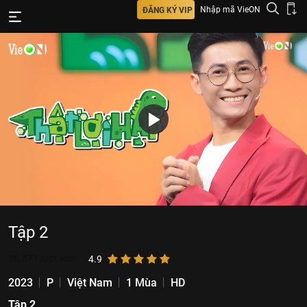
Nhập mã VieON
ĐĂNG KÝ VIP
Tập 2
26.371
lượt xem
4.9
2023
P
Việt Nam
1 Mùa
HD
Tập 2