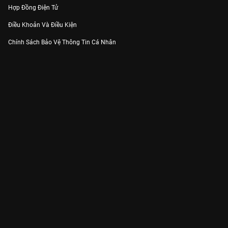
Hợp Đồng Điện Tử
Điều Khoản Và Điều Kiện
Chính Sách Bảo Vệ Thông Tin Cá Nhân
Chính Sách Bảo Vệ Người Tiêu Dùng Dễ Bị Tổn Thương
Thỏa Thuận Sử Dụng Dịch Vụ Mạng Xã Hội
THÔNG TIN
Thông Báo
Trung Tâm Hỗ Trợ
Liên Hệ
Góp Ý
Công ty Cổ phần VieON - Địa chỉ: Tầng 5, 222 Pasteur, Phường Xuân Hòa,
Thành phố Hồ Chí Minh
Email:
support@vieon.vn
| Hotline:
1800.599.920
(miễn phí)