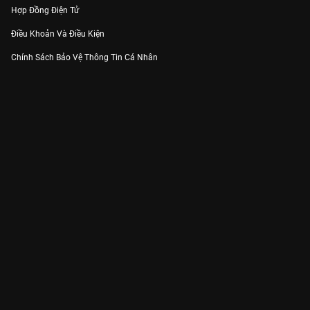
Hợp Đồng Điện Tử
Điều Khoản Và Điều Kiện
Chính Sách Bảo Vệ Thông Tin Cá Nhân
Chính Sách Bảo Vệ Người Tiêu Dùng Dễ Bị Tổn Thương
Thỏa Thuận Sử Dụng Dịch Vụ Mạng Xã Hội
THÔNG TIN
Thông Báo
Trung Tâm Hỗ Trợ
Liên Hệ
Góp Ý
Công ty Cổ phần VieON - Địa chỉ: Tầng 5, 222 Pasteur, Phường Xuân Hòa,
Thành phố Hồ Chí Minh
Email:
support@vieon.vn
| Hotline:
1800.599.920
(miễn phí)