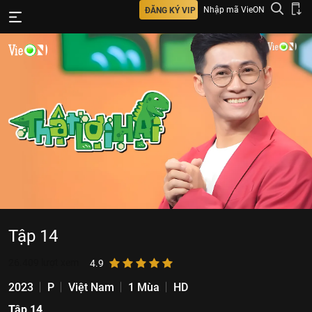
Nhập mã VieON
ĐĂNG KÝ VIP
Tập 14
26.409
lượt xem
4.9
2023
P
Việt Nam
1 Mùa
HD
Tập 14