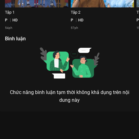
Tập 1
Tập 2
T
P
HD
P
HD
P
54ph
57ph
1
Bình luận
Chức năng bình luận tạm thời không khả dụng trên nội
dung này
Xem Tập 14 Thật Lợi Hại - 16 Tập của Việt Nam có sự tham gia
của . Thuộc thể loại: TV show