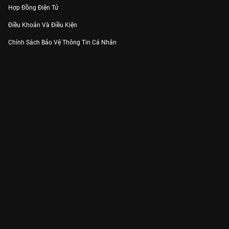
Hợp Đồng Điện Tử
Điều Khoản Và Điều Kiện
Chính Sách Bảo Vệ Thông Tin Cá Nhân
Chính Sách Bảo Vệ Người Tiêu Dùng Dễ Bị Tổn Thương
Thỏa Thuận Sử Dụng Dịch Vụ Mạng Xã Hội
THÔNG TIN
Thông Báo
Trung Tâm Hỗ Trợ
Liên Hệ
Góp Ý
Công ty Cổ phần VieON - Địa chỉ: Tầng 5, 222 Pasteur, Phường Xuân Hòa,
Thành phố Hồ Chí Minh
Email:
support@vieon.vn
| Hotline:
1800.599.920
(miễn phí)