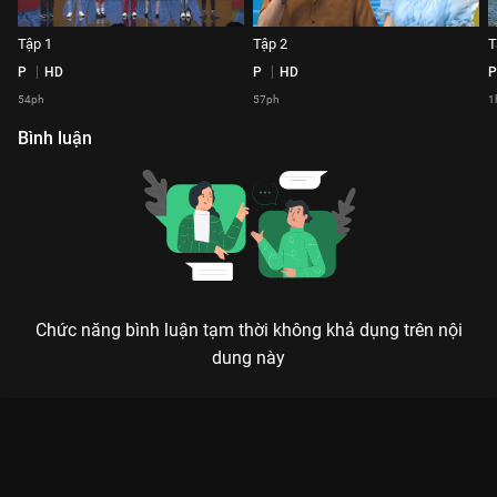
Tập 1
Tập 2
T
P
HD
P
HD
P
54ph
57ph
1
Bình luận
Chức năng bình luận tạm thời không khả dụng trên nội
dung này
Xem Tập 1 Thật Lợi Hại - 16 Tập của Việt Nam có sự tham gia
của . Thuộc thể loại: TV show