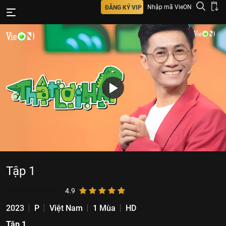
Nhập mã VieON
ĐĂNG KÝ VIP
Tập 1
26.358
lượt xem
4.9
2023
P
Việt Nam
1 Mùa
HD
Tập 1