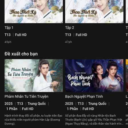
Tập 1
Tập 2
T
T13
Full HD
T13
Full HD
T
45ph
47ph
4
Đề xuất cho bạn
Phàm Nhân Tu Tiên Truyện
Bạch Nguyệt Phạn Tinh
L
2025
T13
Trung Quốc
2025
T13
Trung Quốc
2
1 Phần
Full HD
1 Phần
Full HD
Hành trình thay đổi số phận, tu luyện tiên đạo
Số phận đưa đẩy cô nàng Nhân tộc Bạch
M
của thiếu niên người phàm Hàn Lập (Dương
Thước (Bạch Lộc) gặp gỡ Yêu Thần Phạn Việt
p
Dương).
(Ngao Thụy Bằng), và dấn thân vào hành trình
m
tu tiên khó đoán.