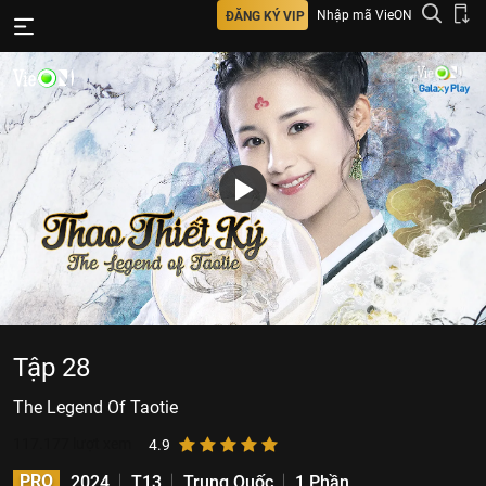
Nhập mã VieON
ĐĂNG KÝ VIP
Tập 28
The Legend Of Taotie
117.177
lượt xem
4.9
PRO
2024
T13
Trung Quốc
1 Phần