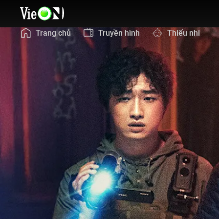
Trang chủ
Truyền hình
Thiếu nhi