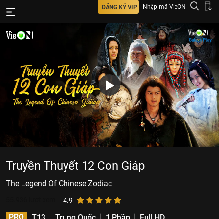
Nhập mã VieON
ĐĂNG KÝ VIP
Truyền Thuyết 12 Con Giáp
The Legend Of Chinese Zodiac
55.936
lượt xem
4.9
PRO
T13
Trung Quốc
1 Phần
Full HD