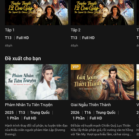
Tập 1
Tập 2
T
T13
Full HD
T13
Full HD
T
46ph
46ph
4
Đề xuất cho bạn
VIP
Phàm Nhân Tu Tiên Truyện
Giai Ngẫu Thiên Thành
V
2025
T13
Trung Quốc
2026
T16
Trung Quốc
2
1 Phần
Full HD
1 Phần
Full HD
Hành trình thay đổi số phận, tu luyện tiên đạo
Để bảo vệ huyết mạch Chiến Quỷ, Lục Thiên
C
của thiếu niên người phàm Hàn Lập (Dương
Kiều lấy thân phận giả, rồi vướng vào tơ hồng
H
Dương).
với Tân My. Vượt qua hiểu lầm, cả hai cùng
(
hóa giải lời nguyền.
y