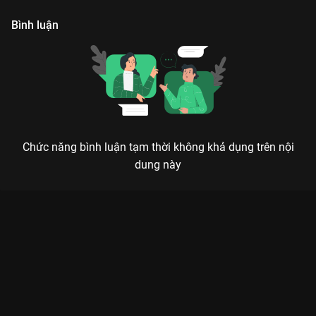
Bình luận
Chức năng bình luận tạm thời không khả dụng trên nội
dung này
TRUYỀN THUYẾT 12 CON GIÁP: HÀNH TRÌNH HUYỀN THOẠI
GIẢI CỨU NHÂN GIAN
Vạn vật khởi sinh, linh vật hội tụ – Bản anh hùng ca về sự ra đời của mười hai biểu
tượng thời gian.
Truyền Thuyết 12 Con Giáp
là siêu phẩm cổ trang thần thoại
từng làm mưa làm gió màn ảnh nhỏ nay đã có mặt trọn bộ trên
VieON
. Bộ phim đưa khán giả trở về thời viễn cổ, khi nhân gian
bị đe dọa bởi thế lực hắc ám. Để cứu vớt chúng sinh, các anh