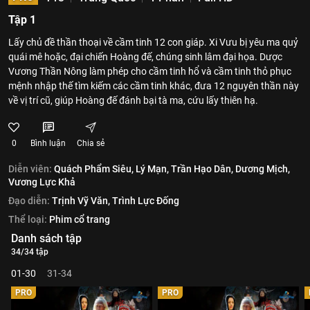
Tập 1
Lấy chủ đề thần thoại về cầm tinh 12 con giáp. Xi Vưu bị yêu ma quỷ
quái mê hoặc, đại chiến Hoàng đế, chúng sinh lâm đại họa. Dược
Vương Thần Nông làm phép cho cầm tinh hổ và cầm tinh thỏ phục
mệnh nhập thế tìm kiếm các cầm tinh khác, đưa 12 nguyên thần này
về vị trí cũ, giúp Hoàng đế đánh bại tà ma, cứu lấy thiên hạ.
0
Bình luận
Chia sẻ
Diễn viên:
Quách Phẩm Siêu,
Lý Mạn,
Trần Hạo Dân,
Dương Mịch,
Vương Lực Khả
Đạo diễn:
Trịnh Vỹ Văn,
Trình Lực Đống
Thể loại:
Phim cổ trang
Danh sách tập
34/34 tập
01-30
31-34
PRO
PRO