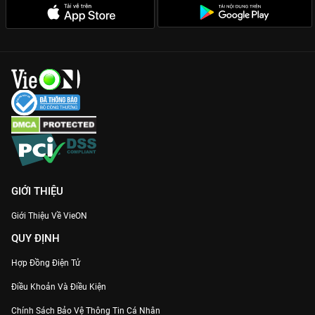
Bối cảnh thần tiên:
Những vùng đất kỳ bí, thần thú được xây
dựng công phu, gợi trí tưởng tượng phong phú.
Cùng gia đình thưởng thức siêu phẩm
Truyền Thuyết 12 Con
Giáp
bản đẹp duy nhất tại
VieON
ngay hôm nay!
GIỚI THIỆU
Giới Thiệu Về VieON
QUY ĐỊNH
Hợp Đồng Điện Tử
Điều Khoản Và Điều Kiện
Chính Sách Bảo Vệ Thông Tin Cá Nhân