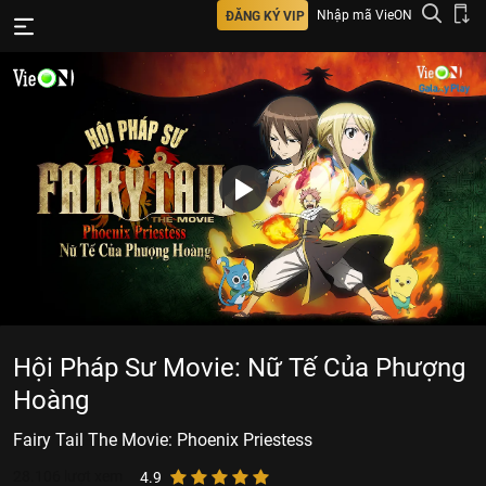
Nhập mã VieON
ĐĂNG KÝ VIP
Hội Pháp Sư Movie: Nữ Tế Của Phượng
Hoàng
Fairy Tail The Movie: Phoenix Priestess
28.106
lượt xem
4.9