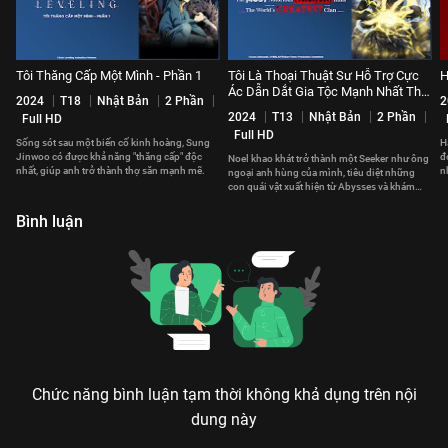
Tôi Thăng Cấp Một Mình - Phần 1
Tôi Là Thoại Thuật Sư Hỗ Trợ Cực
H
Ác Dẫn Dắt Gia Tộc Mạnh Nhất Thế
2024
T18
Nhật Bản
2 Phần
2
Giới
2024
T13
Nhật Bản
2 Phần
Full HD
Full HD
Sống sót sau một biến cố kinh hoàng, Sung
H
Jinwoo có được khả năng "thăng cấp" độc
đ
Noel khao khát trở thành một Seeker như ông
nhất, giúp anh trở thành thợ săn mạnh mẽ.
n
ngoại anh hùng của mình, tiêu diệt những
con quái vật xuất hiện từ Abysses và khám
phá những vùng đất lạ.
Bình luận
Chức năng bình luận tạm thời không khả dụng trên nội
dung này