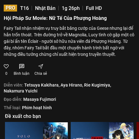
PRO
T16
Nhật Bản
1g 26ph
Full HD
Hội Pháp Sư Movie: Nữ Tế Của Phượng Hoàng
Fairy Tail nhận nhiệm vụ truy bắt băng cướp của Geese nhưng lại để
hắn trốn thoát. Trên đường trở về Magnolia, Lucy tình cờ gặp một cô
gái bí ẩn tên Éclair - người sở hữu nửa viên đá Phượng Hoàng. Từ
đây, nhóm Fairy Tail bắt đầu một chuyến hành trình bất ngờ với
những điều tưởng chừng chỉ xuất hiện trong truyền thuyết.
0
Bình luận
Chia sẻ
Diễn viên:
Tetsuya Kakihara,
Aya Hirano,
Rie Kugimiya,
Nakamura Yuichi
Đạo diễn:
Masaya Fujimori
Thể loại:
Phim hoạt hình
Đề xuất cho bạn