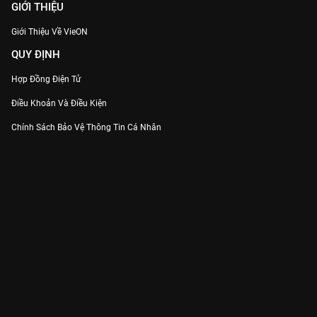
GIỚI THIỆU
Giới Thiệu Về VieON
QUY ĐỊNH
Hợp Đồng Điện Tử
Điều Khoản Và Điều Kiện
Chính Sách Bảo Vệ Thông Tin Cá Nhân
Chính Sách Bảo Vệ Người Tiêu Dùng Dễ Bị Tổn Thương
Thỏa Thuận Sử Dụng Dịch Vụ Mạng Xã Hội
THÔNG TIN
Thông Báo
Trung Tâm Hỗ Trợ
Liên Hệ
Góp Ý