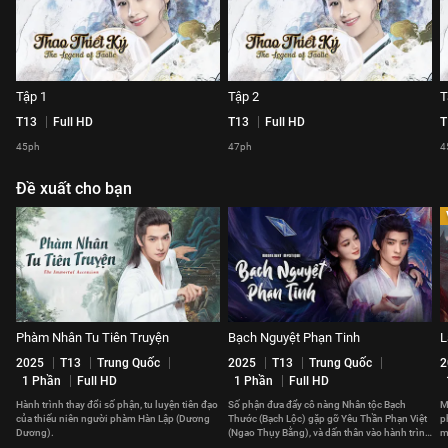
Tập 1
Tập 2
T
T13
Full HD
T13
Full HD
T
45ph
47ph
4
Đề xuất cho bạn
Phàm Nhân Tu Tiên Truyện
Bạch Nguyệt Phạn Tinh
L
2025
T13
Trung Quốc
2025
T13
Trung Quốc
2
1 Phần
Full HD
1 Phần
Full HD
Hành trình thay đổi số phận, tu luyện tiên đạo
Số phận đưa đẩy cô nàng Nhân tộc Bạch
M
của thiếu niên người phàm Hàn Lập (Dương
Thước (Bạch Lộc) gặp gỡ Yêu Thần Phạn Việt
p
Dương).
(Ngao Thụy Bằng), và dấn thân vào hành trình
m
tu tiên khó đoán.