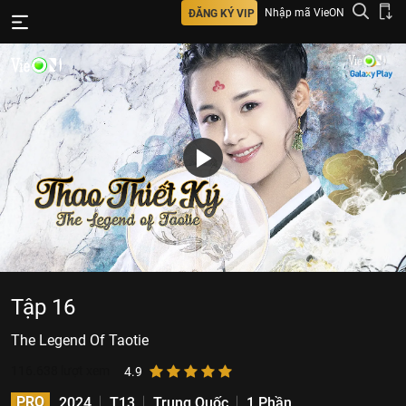
Nhập mã VieON
ĐĂNG KÝ VIP
Tập 16
The Legend Of Taotie
116.638
lượt xem
4.9
PRO
2024
T13
Trung Quốc
1 Phần