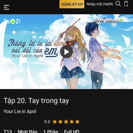
Nhập mã VieON
ĐĂNG KÝ VIP
Tập 20. Tay trong tay
Your Lie in April
3.802.717
lượt xem
5.0
T13
Nhật Bản
1 Phần
Full HD