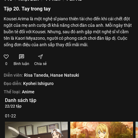
Tập 20. Tay trong tay
Kousei Arima là một nghệ sĩ piano thiên tài cho đến khi cái chết đột
ngột của mẹ anh cướp đi khả năng chơi đàn của anh. Mỗi ngày thật
buồn tẻ đối với Kousei. Nhưng, sau đó anh gặp một nghệ sĩ vĩ cầm
tên là Kaori Miyazono, người có phong cách chơi đàn lập dị. Cuộc
sống đơn điệu của anh sắp thay đổi mãi mãi.
0
Bình luận
Chia sẻ
Diễn viên:
Risa Taneda,
Hanae Natsuki
Đạo diễn:
Kyohei Ishiguro
Thể loại:
Anime
Danh sách tập
22/22 tập
01-22