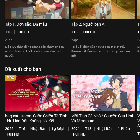
Tập 1. Đơn sắc, Đa màu
Tập 2. Người bạn A
T
T13
Full HD
T13
Full HD
T
23ph
23ph
2
Một cựu thần đồng piano sắp khám phá ra
Tại buổi diễn của người bạn thời thơ ấu,
B
một sự kiện có thể thay đổi cuộc đời một
Kousei bắt đầu tìm lại được một phần đam
K
người.
mê.
Đề xuất cho bạn
PRO
Kaguya - sama: Cuộc Chiến Tỏ Tình
Một Tình Cờ Nhỏ / Chuyện Của Hori
V
- Nụ Hôn Đầu Không Hồi Kết
Và Miyamura
W
S
2022
T16
Nhật Bản
1g 36ph
2021
T13
Nhật Bản
1 Phần
T
Full HD
Full HD