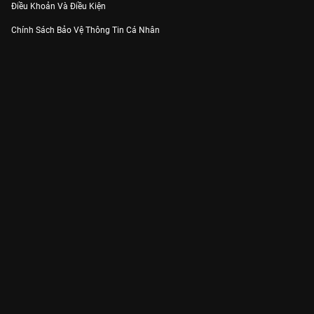
Điều Khoản Và Điều Kiện
Chính Sách Bảo Vệ Thông Tin Cá Nhân
Chính Sách Bảo Vệ Người Tiêu Dùng Dễ Bị Tổn Thương
Thỏa Thuận Sử Dụng Dịch Vụ Mạng Xã Hội
THÔNG TIN
Thông Báo
Trung Tâm Hỗ Trợ
Liên Hệ
Góp Ý
Công ty Cổ phần VieON - Địa chỉ: Tầng 5, 222 Pasteur, Phường Xuân Hòa,
Thành phố Hồ Chí Minh
Email:
support@vieon.vn
| Hotline:
1800.599.920
(miễn phí)
Giấy phép Cung cấp Dịch vụ Phát thanh, Truyền hình trả tiền số 247/GP-
BTTTT cấp ngày 21/07/2023