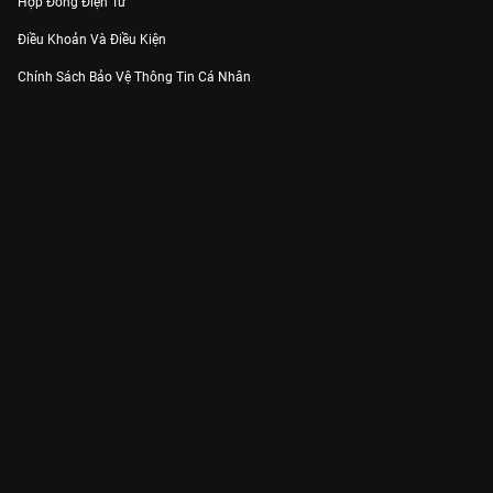
Hợp Đồng Điện Tử
Điều Khoản Và Điều Kiện
Chính Sách Bảo Vệ Thông Tin Cá Nhân
Chính Sách Bảo Vệ Người Tiêu Dùng Dễ Bị Tổn Thương
Thỏa Thuận Sử Dụng Dịch Vụ Mạng Xã Hội
THÔNG TIN
Thông Báo
Trung Tâm Hỗ Trợ
Liên Hệ
Góp Ý
Công ty Cổ phần VieON - Địa chỉ: Tầng 5, 222 Pasteur, Phường Xuân Hòa,
Thành phố Hồ Chí Minh
Email:
support@vieon.vn
| Hotline:
1800.599.920
(miễn phí)
Giấy phép Cung cấp Dịch vụ Phát thanh, Truyền hình trả tiền số 247/GP-