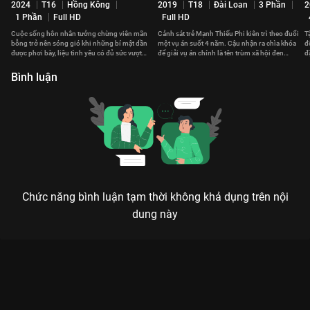
2024
T16
Hồng Kông
2019
T18
Đài Loan
3 Phần
2
1 Phần
Full HD
Full HD
Cuộc sống hôn nhân tưởng chừng viên mãn
Cảnh sát trẻ Mạnh Thiếu Phi kiên trì theo đuổi
T
bỗng trở nên sóng gió khi những bí mật dần
một vụ án suốt 4 năm. Cậu nhận ra chìa khóa
đ
được phơi bày, liệu tình yêu có đủ sức vượt
để giải vụ án chính là tên trùm xã hội đen
đ
qua?
Đường Nghị.
h
Bình luận
Chức năng bình luận tạm thời không khả dụng trên nội
dung này
THÂM KẾ ĐỘC TÌNH: KHI LÒNG HẬN THÙ TRỞ THÀNH VŨ KHÍ
TỐI THƯỢNG
Kẻ làm tổn thương ta, ta sẽ khiến kẻ đó phải trả giá gấp vạn lần – Một bản giao hưởng
trả thù ngọt ngào và tàn khốc.
Bạn đã sẵn sàng cho một cuộc rượt đuổi tình ái đầy cạm bẫy