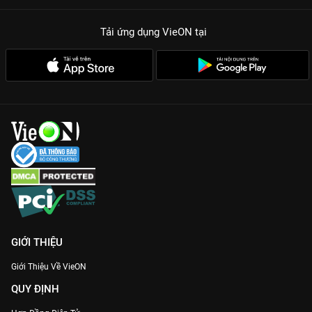
Tình tiết kịch tính, ngược cực căng:
Những cú twist lật kèo
Tải ứng dụng VieON
tại
giữa yêu và hận sẽ khiến bạn không thể rời mắt khỏi màn hình
VieON.
Đừng để những kẻ phản bội sống yên ổn! Tham gia ngay vào
hành trình đòi lại công lý cùng
Thâm Kế Độc Tình
bản Thuyết
minh Full HD duy nhất trên
VieON
.
GIỚI THIỆU
Giới Thiệu Về VieON
QUY ĐỊNH