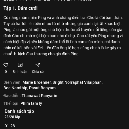
Tập 1. Đám cưới
Cô nàng mũm mĩm Ping và anh chàng điển trai Cho là đôi bạn thân.
Tuy cả hai lớn lên bên nhau từ nhỏ nhưng gia cảnh lại rất khác biệt,
Ping là cháu gái một ông chủ tiệm thuốc cổ truyền nổi tiếng còn gia
đình Cho chỉ mở một tiệm bún nhỏ ở chợ. Cho rất yêu Ping nhưng vì
cách biệt địa vị nên không dám thổ lộ tình cảm của mình, chỉ đành
nhìn cô kết hôn với Fei - tên đàn ông tệ bạc, cũng chính là kẻ gây ra
chuỗi bi kịch đau thương cho gia đình Ping.
0
Bình luận
Chia sẻ
Diễn viên:
Marie Broenner,
Bright Norraphat Vilaiphan,
Bee Namthip,
Pasut Banyam
Đạo diễn:
Thanawat Panyarin
Thể loại:
Phim tâm lý
Danh sách tập
28/28 tập
01-28