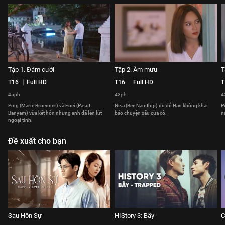
Tập 1. Đám cưới
Tập 2. Âm mưu
T
T16
Full HD
T16
Full HD
T
45ph
43ph
4
Ping (Marie Broenner) và Foei (Pasut
Nisa (Bee Namthip) dụ dỗ Han không khai
P
Banyam) vừa kết hôn nhưng anh đã lén lút
báo chuyện xấu của cô.
n
ngoại tình.
Đề xuất cho bạn
Sau Hôn Sự
HIStory 3: Bẫy
C