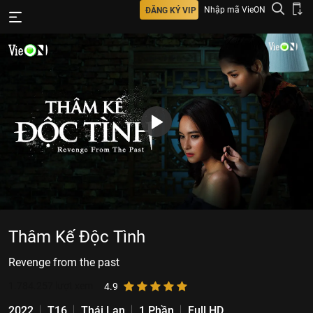
Nhập mã VieON
ĐĂNG KÝ VIP
Thâm Kế Độc Tình
Revenge from the past
1.784.257
lượt xem
4.9
2022
T16
Thái Lan
1 Phần
Full HD