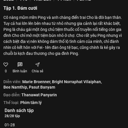
Tập 1. Đám cưới
Cô nàng mũm mĩm Ping và anh chàng điển trai Cho là đôi bạn thân.
Tuy cả hai lớn lên bên nhau từ nhỏ nhưng gia cảnh lại rất khác biệt,
Ping là cháu gái một ông chủ tiệm thuốc cổ truyền nổi tiếng còn gia
đình Cho chỉ mở một tiệm bún nhỏ ở chợ. Cho rất yêu Ping nhưng vì
cách biệt địa vị nên không dám thổ lộ tình cảm của mình, chỉ đành
nhìn cô kết hôn với Fei - tên đàn ông tệ bạc, cũng chính là kẻ gây ra
chuỗi bi kịch đau thương cho gia đình Ping.
0
Bình luận
Chia sẻ
Diễn viên:
Marie Broenner,
Bright Norraphat Vilaiphan,
Bee Namthip,
Pasut Banyam
Đạo diễn:
Thanawat Panyarin
Thể loại:
Phim tâm lý
Danh sách tập
28/28 tập
01-28