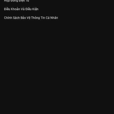
Hợp Đồng Điện Tử
Điều Khoản Và Điều Kiện
Chính Sách Bảo Vệ Thông Tin Cá Nhân
Chính Sách Bảo Vệ Người Tiêu Dùng Dễ Bị Tổn Thương
Thỏa Thuận Sử Dụng Dịch Vụ Mạng Xã Hội
THÔNG TIN
Thông Báo
Trung Tâm Hỗ Trợ
Liên Hệ
Góp Ý
Công ty Cổ phần VieON - Địa chỉ: Tầng 5, 222 Pasteur, Phường Xuân Hòa,
Thành phố Hồ Chí Minh
Email:
support@vieon.vn
| Hotline:
1800.599.920
(miễn phí)
Giấy phép Cung cấp Dịch vụ Phát thanh, Truyền hình trả tiền số 247/GP-