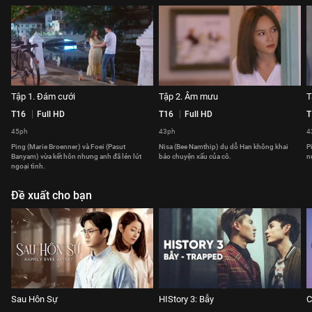
Tập 1. Đám cưới
Tập 2. Âm mưu
T
T16
Full HD
T16
Full HD
T
45ph
43ph
4
Ping (Marie Broenner) và Foei (Pasut
Nisa (Bee Namthip) dụ dỗ Han không khai
P
Banyam) vừa kết hôn nhưng anh đã lén lút
báo chuyện xấu của cô.
n
ngoại tình.
Đề xuất cho bạn
Sau Hôn Sự
HIStory 3: Bẫy
C