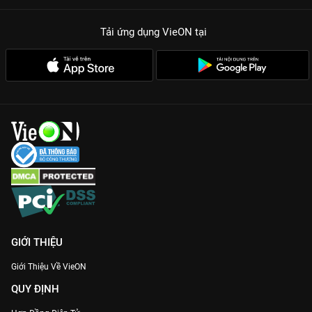
Tình tiết kịch tính, ngược cực căng:
Những cú twist lật kèo
Tải ứng dụng VieON
tại
giữa yêu và hận sẽ khiến bạn không thể rời mắt khỏi màn hình
VieON.
Đừng để những kẻ phản bội sống yên ổn! Tham gia ngay vào
hành trình đòi lại công lý cùng
Thâm Kế Độc Tình
bản Thuyết
minh Full HD duy nhất trên
VieON
.
GIỚI THIỆU
Giới Thiệu Về VieON
QUY ĐỊNH