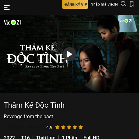
Nhập mã VieON
ĐĂNG KÝ VIP
Thâm Kế Độc Tình
Revenge from the past
1.784.434
lượt xem
4.9
2022
T16
Thái Lan
1 Phần
Full HD