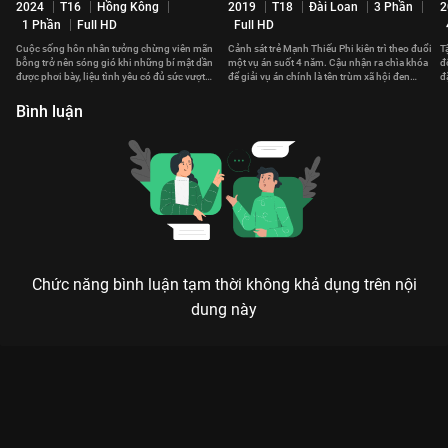
2024
T16
Hồng Kông
2019
T18
Đài Loan
3 Phần
2
1 Phần
Full HD
Full HD
Cuộc sống hôn nhân tưởng chừng viên mãn
Cảnh sát trẻ Mạnh Thiếu Phi kiên trì theo đuổi
T
bỗng trở nên sóng gió khi những bí mật dần
một vụ án suốt 4 năm. Cậu nhận ra chìa khóa
đ
được phơi bày, liệu tình yêu có đủ sức vượt
để giải vụ án chính là tên trùm xã hội đen
đ
qua?
Đường Nghị.
h
Bình luận
Chức năng bình luận tạm thời không khả dụng trên nội
dung này
THÂM KẾ ĐỘC TÌNH: KHI LÒNG HẬN THÙ TRỞ THÀNH VŨ KHÍ
TỐI THƯỢNG
Kẻ làm tổn thương ta, ta sẽ khiến kẻ đó phải trả giá gấp vạn lần – Một bản giao hưởng
trả thù ngọt ngào và tàn khốc.
Bạn đã sẵn sàng cho một cuộc rượt đuổi tình ái đầy cạm bẫy