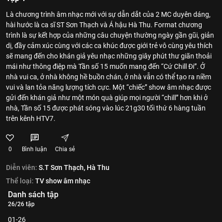
Là chương trình âm nhạc mới với sự dẫn dắt của 2 MC duyên dáng,
hài hước là ca sĩ ST Sơn Thạch và Á hậu Hà Thu. Format chương
trình là sự kết hợp của những câu chuyện thường ngày gần gũi, giản
dị, đầy cảm xúc cùng với các ca khúc được giới trẻ vô cùng yêu thích
sẽ mang đến cho khán giả yêu nhạc những giây phút thư giãn thoải
mái như thông điệp mà Tần số 15 muốn mang đến “Cứ Chill Đi”. Ở
nhà vui ca, ở nhà không hề buồn chán, ở nhà vẫn có thể tạo ra niềm
vui và lan tỏa năng lượng tích cực. Một “chiếc” show âm nhạc được
gửi đến khán giả như một món quà giúp mọi người “chill” hơn khi ở
nhà, Tần số 15 được phát sóng vào lúc 21g30 tối thứ 6 hàng tuần
trên kênh HTV7.
0
Bình luận
Chia sẻ
Diễn viên:
S.T Sơn Thạch,
Hà Thu
Thể loại:
TV show âm nhạc
Danh sách tập
26/26 tập
01-26