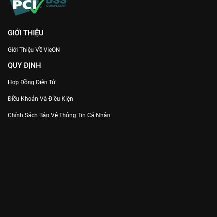
GIỚI THIỆU
Giới Thiệu Về VieON
QUY ĐỊNH
Hợp Đồng Điện Tử
Điều Khoản Và Điều Kiện
Chính Sách Bảo Vệ Thông Tin Cá Nhân
Chính Sách Bảo Vệ Người Tiêu Dùng Dễ Bị Tổn Thương
Thỏa Thuận Sử Dụng Dịch Vụ Mạng Xã Hội
THÔNG TIN
Thông Báo
Trung Tâm Hỗ Trợ
Liên Hệ