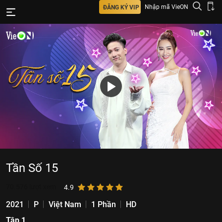
Nhập mã VieON
ĐĂNG KÝ VIP
Tần Số 15
70.576
lượt xem
4.9
2021
P
Việt Nam
1 Phần
HD
Tập 1