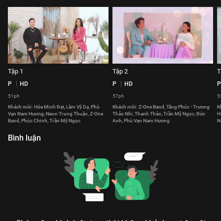
Tập 1
Tập 2
T
P
HD
P
HD
P
51ph
57ph
5
Khách mời: Hứa Minh Đạt, Lâm Vỹ Dạ, Phù
Khách mời: Z-One Band, Tăng Phúc - Trương
K
Vạn Nam Hương, Neon Trung Thuận, Z-One
Thảo Nhi, Thanh Thảo, Trần Mỹ Ngọc, Đức
H
Band, Phúc Chinh, Trần Mỹ Ngọc
Anh, Phù Vạn Nam Hương
N
Bình luận