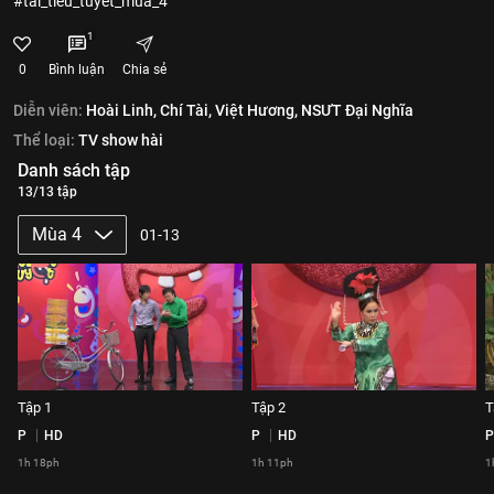
#tai_tieu_tuyet_mua_4
1
0
Bình luận
Chia sẻ
Diễn viên:
Hoài Linh,
Chí Tài,
Việt Hương,
NSƯT Đại Nghĩa
Thể loại:
TV show hài
Danh sách tập
13/13 tập
Mùa 4
01-13
Tập 1
Tập 2
T
P
HD
P
HD
P
1h 18ph
1h 11ph
1