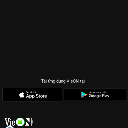
Nghĩa
. Khán giả sẽ được chứng kiến những màn quăng miếng
thần sầu, những pha tung hứng mà chỉ những nghệ sĩ thực thụ
mới có thể tạo ra. Mỗi tập phim là một câu chuyện riêng biệt, từ
chuyện xóm giềng, thói hư tật xấu đến những tình cảm gia đình
ấm áp, tất cả đều được nhào nặn dưới bàn tay tài hoa của dàn
cast gạo cội.
Sự kết hợp huyền thoại:
Những thước phim quý giá của cố
nghệ sĩ Chí Tài và NSƯT Hoài Linh khiến người xem vừa cười
vừa bồi hồi.
Kịch bản sắc sảo:
Hài nhưng không nhảm, mỗi tiểu phẩm đều
có nút thắt và bài học thâm thúy.
Tải ứng dụng VieON
tại
Giải trí đa năng:
Không chỉ có hài kịch, chương trình còn đan
xen các tiết mục nghệ thuật đặc sắc, mãn nhãn.
Tài Tiếu Tuyệt Mùa 4 không đơn thuần là một show giải trí, nó
là một phần ký ức rực rỡ của khán giả Việt. Hãy cùng thưởng
thức trọn vẹn 13 tập Full HD để thấy rằng, dù thời gian có trôi
đi, những giá trị tiếng cười đích thực vẫn luôn ở lại.