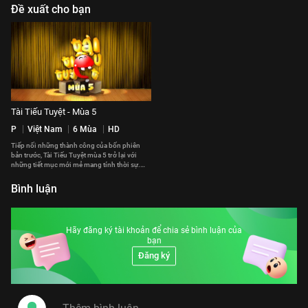
Đề xuất cho bạn
Tài Tiếu Tuyệt - Mùa 5
P
Việt Nam
6 Mùa
HD
Tiếp nối những thành công của bốn phiên
bản trước, Tài Tiếu Tuyệt mùa 5 trở lại với
những tiết mục mới mẻ mang tính thời sự.
Bên cạnh sự góp mặt của những gương mặt
nổi tiếng trong giới nghệ thuật như Hoài Linh,
Bình luận
Chí Tài, Việt Hương, Kiều Linh, Kiều Oanh,
Thụy Mười,… Các tác phẩm tiếp tục được cầm
trịch bởi bàn tay của nhiều đạo diễn sân khấu
như Công Ninh, Việt Anh, Đức Thịnh, Hữu
Hãy đăng ký tài khoản để chia sẻ bình luận của
Nghĩa… Tài Tiếu Tuyệt mùa 5 xứng đáng là
bạn
một chương trình được mong đợi khi khai
thác những góc nhìn trong cuộc sống bằng
Đăng ký
những kịch bản hoàn toàn mới mẻ. Tài Tiếu
Tuyệt mùa 5 hứa hẹn sẽ là bữa tiệc tinh thần
hoàn hảo đem đến những phút giây thư giản
cho khán giả mọi lứa tuổi.
#tai_tieu_tuyet_mua_5