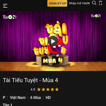
Nhập mã VieON
ĐĂNG KÝ VIP
Tài Tiếu Tuyệt - Mùa 4
38.719
lượt xem
4.9
P
Việt Nam
6 Mùa
HD
Tập 1