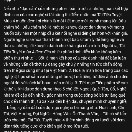
Nếu như “đặc sản” của những phiên bản trước là những màn kết hợp
đỉnh cao của các nghệ sĩ tài năng thì điểm nhấn mà Tài Tiếu Tuyệt
Mùa 4 muốn đem tới chính là một tiết mục mới toanh mang tên Dấu
chấm hỏi. Dấu chấm hỏi là một talkshow được dàn dựng với mong
muốn xây nên một nhịp cầu kết nối nghệ sĩ đến gần hơn với khán giả.
Người nghệ sĩ sẽ hóa thân thành một bác sĩ tâm lý để lắng nghe và
đưa ra những lời khuyên dành cho khán giả của mình. Ngoài ra, Tài
Tiếu Tuyệt mùa 4 đem đến nhiều phần trình diễn khác không kém
phần thú vị như: 1. Sốt là màn kết hợp của các danh hài để bàn luận
về những vấn đề thời sự đang gây chú ý, những tin tức chấn động
trên thế giới cũng như tại Việt Nam. 2. Hóa là màn hóa trang của các
nghệ sĩ, học sẽ sắm vai những nhân vật nổi tiếng từ điện ảnh cho đến
ngoài đời với cách kể hoàn toàn mới lạ. 3. Tiết mục Tiểu phẩm sẽ cực
kì thú vị khi được dàn dựng theo 5 chủ đề: Ngoại, Quê, Tân, Cổ, Nghề
nhằm đề cập đến nhiều góc nhìn trong cuộc sống bộ bề từ làng quê
cho đến thành thị, từ xa xưa đến hiện đại, chuyện mình chuyện nghề,
… bằng sự dẫn dắt của đội ngũ nghệ sĩ tài năng như: Hoài Linh, Chí
Tài, Việt Hương, Đại Nghĩa, Hồng Vân, Ốc Thanh Vân,… Tất cả sẽ tẩm
ướp cho một Tài Tiếu Tuyệt mùa 4 thêm sinh động và tuyệt vời đem
đến triệu tiếng cười cho khán giả ở mọi lứa tuổi.