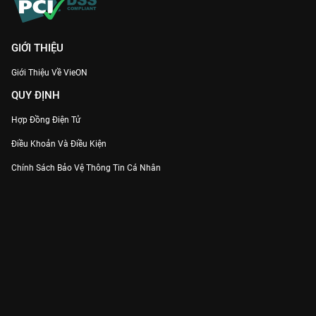
GIỚI THIỆU
Giới Thiệu Về VieON
QUY ĐỊNH
Hợp Đồng Điện Tử
Điều Khoản Và Điều Kiện
Chính Sách Bảo Vệ Thông Tin Cá Nhân
Chính Sách Bảo Vệ Người Tiêu Dùng Dễ Bị Tổn Thương
Thỏa Thuận Sử Dụng Dịch Vụ Mạng Xã Hội
THÔNG TIN
Thông Báo
Trung Tâm Hỗ Trợ
Liên Hệ