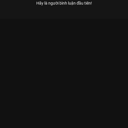
Hãy là người bình luận đầu tiên!
Xem Tập 2 Tài Tiếu Tuyệt - Mùa 3 - 9 Tập của Việt Nam có sự
tham gia của . Thuộc thể loại: TV show