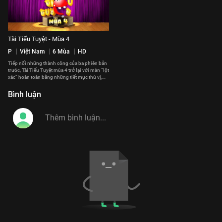
Tài Tiếu Tuyệt - Mùa 4
P
Việt Nam
6 Mùa
HD
Tiếp nối những thành công của ba phiên bản
trước, Tài Tiếu Tuyệt mùa 4 trở lại với màn “lột
xác” hoàn toàn bằng những tiết mục thú vị,
mới mẻ. Bên cạnh sự góp mặt của những
gương mặt nổi tiếng trong giới nghệ thuật
Bình luận
như Hoài Linh, Chí Tài, Việt Hương, Đại Nghĩa,
Hồng Vân, Ốc Thanh Vân,… điều đặc biệt để
Tài Tiếu Tuyệt mùa 4 xứng đáng là một
chương trình được mong đợi chính là khai
thác những góc nhìn mới trong cuộc sống
bằng những tác phẩm thú vị được cầm trịch
bởi bàn tay của nhiều đạo diễn sân khấu như
Công Ninh, Việt Anh, Đức Thịnh,… Tài Tiếu
Tuyệt mùa 4 hứa hẹn sẽ là bữa tiệc tinh thần
hoàn hảo đem đến những phút giây thư giản
cho khán gải mọi lứa tuổi.
#tai_tieu_tuyet_mua_4