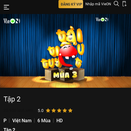
Nhập mã VieON
ĐĂNG KÝ VIP
Tập 2
25.950
lượt xem
5.0
P
Việt Nam
6 Mùa
HD
Tập 2