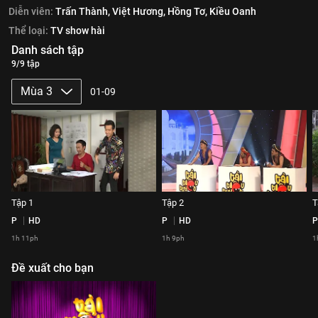
Diễn viên:
Trấn Thành,
Việt Hương,
Hồng Tơ,
Kiều Oanh
Thể loại:
TV show hài
Danh sách tập
9/9 tập
Mùa 3
01-09
Tập 1
Tập 2
T
P
HD
P
HD
P
1h 11ph
1h 9ph
1
Đề xuất cho bạn