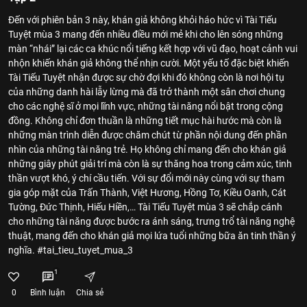
Đến với phiên bản 3 này, khán giả không khỏi háo hức vì Tài Tiếu
Tuyệt mùa 3 mang đến nhiều điều mới mẻ khi cho lên sóng những
màn “nhái” lại các ca khúc nổi tiếng kết hợp với vũ đạo, hoạt cảnh vui
nhộn khiến khán giả không thể nhịn cười. Một yếu tố đặc biệt khiến
Tài Tiếu Tuyệt nhận được sự chờ đợi khi đó không còn là nơi hội tụ
của những danh hài lẫy lừng mà đã trở thành một sân chơi chung
cho các nghệ sĩ ở mọi lĩnh vực, những tài năng nổi bật trong cộng
đồng. Không chỉ đơn thuần là những tiết mục hài hước mà còn là
những màn trình diễn được chăm chút từ phần nội dung đến phần
nhìn của những tài năng trẻ. Họ không chỉ mang đến cho khán giả
những giây phút giải trí mà còn là sự thăng hoa trong cảm xúc, tinh
thần vượt khó, ý chí cầu tiến. Với sự đổi mới này cùng với sự tham
gia góp mặt của Trấn Thành, Việt Hương, Hồng Tơ, Kiều Oanh, Cát
Tường, Đức Thịnh, Hiếu Hiền,… Tài Tiếu Tuyệt mùa 3 sẽ chắp cánh
cho những tài năng được bước ra ánh sáng, trưng trổ tài năng nghệ
thuật, mang đến cho khán giả mọi lứa tuổi những bữa ăn tinh thần ý
nghĩa. #tai_tieu_tuyet_mua_3
1
0
Bình luận
Chia sẻ