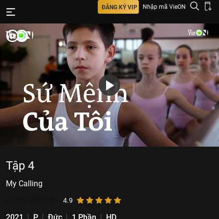
Nhập mã VieON
ĐĂNG KÝ VIP
Tập 4
My Calling
41.526
lượt xem
4.9
2021
P
Đức
1 Phần
HD