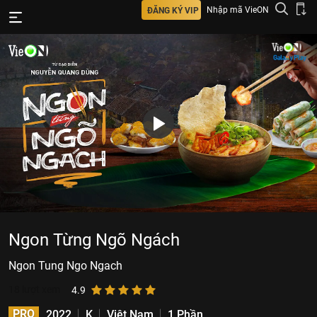
Nhập mã VieON
ĐĂNG KÝ VIP
Ngon Từng Ngõ Ngách
Ngon Tung Ngo Ngach
18
lượt xem
4.9
PRO
2022
K
Việt Nam
1 Phần