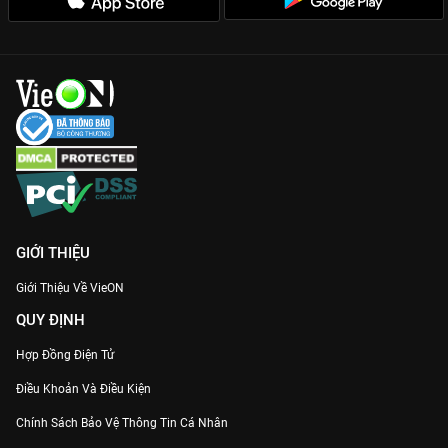
Chất lượng hình ảnh 4K:
Từng đĩa cơm tấm, tô bún riêu hiện lên
vô cùng kích thích thị giác, xem là chỉ muốn xách xe đi ăn ngay.
Giá trị văn hóa sâu sắc:
Phim tôn vinh nét đẹp lao động và sự
tinh tế trong cách chế biến món ăn dân dã của người Việt.
Cùng
Nguyễn Quang Dũng
bắt đầu chuyến hành trình đánh
thức vị giác với
Ngon Từng Ngõ Ngách
độc quyền trên
VieON
ngay hôm nay!
GIỚI THIỆU
Giới Thiệu Về VieON
QUY ĐỊNH
Hợp Đồng Điện Tử
Điều Khoản Và Điều Kiện
Chính Sách Bảo Vệ Thông Tin Cá Nhân