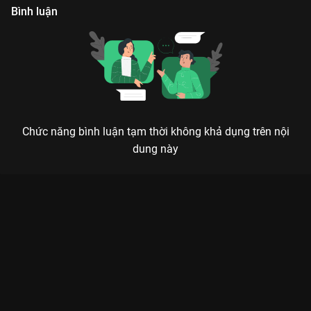
Bình luận
Chức năng bình luận tạm thời không khả dụng trên nội
dung này
NGON TỪNG NGÕ NGÁCH: HÀNH TRÌNH ĐI TÌM LINH HỒN ẨM
THỰC TRONG TỪNG CON HẺM
Ăn không chỉ để no, mà là để cảm nhận nhịp thở của phố thị qua từng hương vị quen
thuộc ẩn mình sau những lối nhỏ.
Bạn có bao giờ tự hỏi, tại sao những quán ăn không biển hiệu,
nằm sâu trong các con hẻm nhỏ lại có sức hút mãnh liệt đến
thế?
Ngon Từng Ngõ Ngách
trên
VieON
chính là câu trả lời
hoàn hảo nhất. Không hào nhoáng, không xa hoa, bộ phim tài