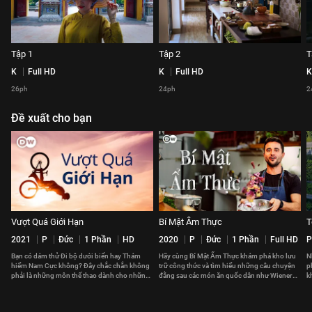
Tập 1
Tập 2
T
K
Full HD
K
Full HD
K
26ph
24ph
2
Đề xuất cho bạn
Vượt Quá Giới Hạn
Bí Mật Ẩm Thực
T
2021
P
Đức
1 Phần
HD
2020
P
Đức
1 Phần
Full HD
P
Bạn có dám thử Đi bộ dưới biển hay Thám
Hãy cùng Bí Mật Ẩm Thực khám phá kho lưu
N
hiểm Nam Cực không? Đây chắc chắn không
trữ công thức và tìm hiểu những câu chuyện
p
phải là những môn thể thao dành cho những
đằng sau các món ăn quốc dân như Wiener
k
người yếu tim.
Schnitzel hay Paella.
đ