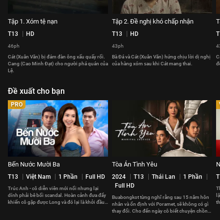
Tập 1. Xóm tệ nạn
Tập 2. Đề nghị khó chấp nhận
T
T13
HD
T13
HD
T
46ph
43ph
4
Cát (Xuân Văn) bị đám đàn ông xấu quấy rối.
Bà Đá và Cát (Xuân Văn) hứng chịu lời dị nghị
C
Cang (Cao Minh Đạt) cho người phá quán của
của hàng xóm sau khi Cát mang thai.
đ
Lệ.
Đề xuất cho bạn
PRO
Bến Nước Mười Ba
Tòa Án Tình Yêu
N
T13
Việt Nam
1 Phần
Full HD
2024
T13
Thái Lan
1 Phần
T
Full HD
Trúc Anh - cô diễn viên mới nổi nhưng lại
T
dính phải bê bối scandal. Hoàn cảnh đưa đẩy
l
Buabongkot từng nghĩ rằng sau 15 năm hôn
khiến cô gặp được Long và đó lại là khởi đầu
t
nhân và ổn định với Poramet, sẽ không có gì
cho mọi sóng gió.
b
thay đổi. Cho đến ngày cô biết chuyện chồng
mình ngoại tình.