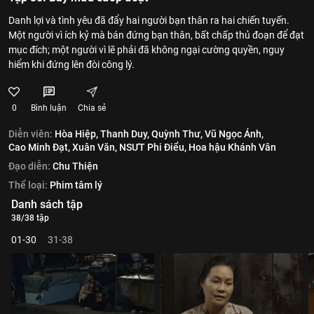
Danh lợi và tình yêu đã đẩy hai người bạn thân ra hai chiến tuyến.
Một người vì ích kỷ mà bán đứng bạn thân, bất chấp thủ đoạn để đạt
mục đích; một người vì lẽ phải đã không ngại cường quyền, nguy
hiểm khi đứng lên đòi công lý.
0
Bình luận
Chia sẻ
Diễn viên:
Hòa Hiệp,
Thanh Duy,
Quỳnh Thư,
Vũ Ngọc Ánh,
Cao Minh Đạt,
Xuân Văn,
NSƯT Phi Điểu,
Hoa hậu Khánh Vân
Đạo diễn:
Chu Thiện
Thể loại:
Phim tâm lý
Danh sách tập
38/38 tập
01-30
31-38