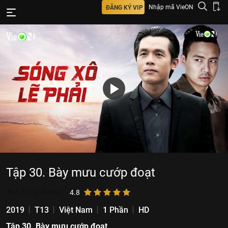
Nhập mã VieON
ĐĂNG KÝ VIP
Tập 30. Bày mưu cướp đoạt
594.332
lượt xem
4.8
2019
T13
Việt Nam
1 Phần
HD
Tập 30. Bày mưu cướp đoạt