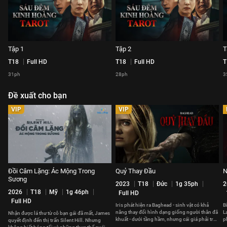
Tập 1
Tập 2
T
T18
Full HD
T18
Full HD
T
31ph
28ph
3
Đề xuất cho bạn
VIP
VIP
Đồi Câm Lặng: Ác Mộng Trong
Quỷ Thay Đầu
N
Sương
2023
T18
Đức
1g 35ph
2
2026
T18
Mỹ
1g 46ph
Full HD
Full HD
Iris phát hiện ra Baghead - sinh vật có khả
B
năng thay đổi hình dạng giống người thân đã
L
Nhận được lá thư từ cô bạn gái đã mất, James
khuất - dưới tầng hầm, nhưng cái giá phải trả
p
quyết định đến thị trấn Silent Hill. Nhưng
không hề rẻ.
lạ