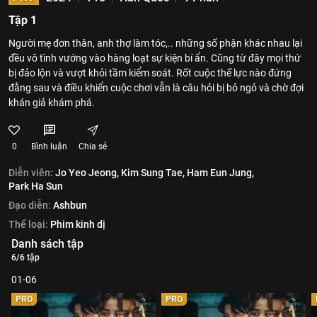
Tập 1
Người mẹ đơn thân, anh thợ làm tóc,.. những số phận khác nhau lại
đều vô tình vướng vào hàng loạt sự kiện bí ẩn. Cũng từ đây mọi thứ
bị đảo lộn và vượt khỏi tầm kiểm soát. Rốt cuộc thế lực nào đứng
đằng sau và điều khiển cuộc chơi vẫn là câu hỏi bị bỏ ngỏ và chờ đợi
khán giả khám phá.
0
Bình luận
Chia sẻ
Diễn viên:
Jo Yeo Jeong,
Kim Sung Tae,
Ham Eun Jung,
Park Ha Sun
Đạo diễn:
Ashbun
Thể loại:
Phim kinh dị
Danh sách tập
6/6 tập
01-06
PRO
PRO