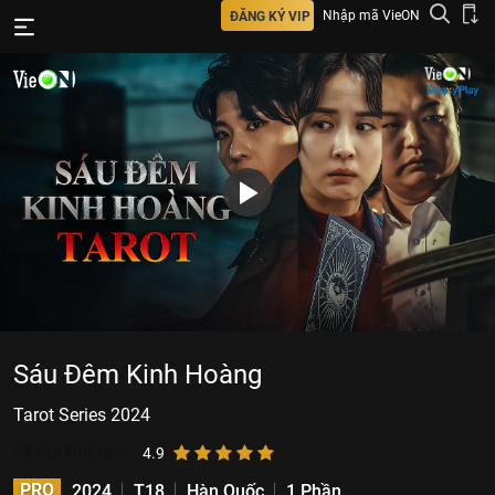
Nhập mã VieON
ĐĂNG KÝ VIP
Sáu Đêm Kinh Hoàng
Tarot Series 2024
33.816
lượt xem
4.9
PRO
2024
T18
Hàn Quốc
1 Phần