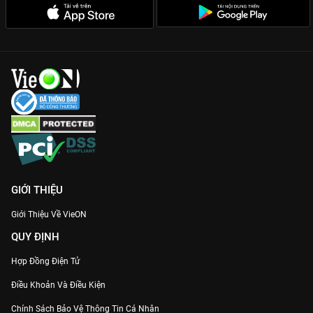
Dàn cast hạng A:
Sự góp mặt của Jo Yeo Jeong, Park Ha Sun,
Ham Eun Jung bảo chứng cho chất lượng diễn xuất bùng nổ.
Không khí u tối:
Màu phim và âm thanh được xử lý cực tốt, tạo
nên một không gian đặc quánh sự bất an và bí ẩn.
Lật mở ngay lá bài định mệnh của bạn và trải nghiệm cảm giác
rùng mình với
Sáu Đêm Kinh Hoàng
độc quyền trên
VieON
ngay hôm nay!
GIỚI THIỆU
Giới Thiệu Về VieON
QUY ĐỊNH
Hợp Đồng Điện Tử
Điều Khoản Và Điều Kiện
Chính Sách Bảo Vệ Thông Tin Cá Nhân