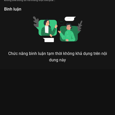
không biết bóng tối và những thực thể quái
quỷ đang chờ anh.
Bình luận
Chức năng bình luận tạm thời không khả dụng trên nội
dung này
SÁU ĐÊM KINH HOÀNG: VÒNG XOÁY NGHIỆT NGÃ SAU
NHỮNG LÁ BÀI TAROT ĐỊNH MỆNH
Đừng bao giờ rút bài nếu bạn không đủ can đảm để đối mặt với cái giá mà định mệnh
đòi hỏi.
Bạn có tin vào bói toán? Trong siêu phẩm kinh dị
Sáu Đêm
Kinh Hoàng (Tarot)
trên
VieON
, những lá bài không chỉ là lời
tiên đoán, chúng là những bản án tử thần được thực thi theo
những cách tàn khốc nhất. Phim là chuỗi những câu chuyện