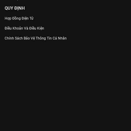
QUY ĐỊNH
Hợp Đồng Điện Tử
Điều Khoản Và Điều Kiện
Chính Sách Bảo Vệ Thông Tin Cá Nhân
Chính Sách Bảo Vệ Người Tiêu Dùng Dễ Bị Tổn Thương
Thỏa Thuận Sử Dụng Dịch Vụ Mạng Xã Hội
THÔNG TIN
Thông Báo
Trung Tâm Hỗ Trợ
Liên Hệ
Góp Ý
Công ty Cổ phần VieON - Địa chỉ: Tầng 5, 222 Pasteur, Phường Xuân Hòa,