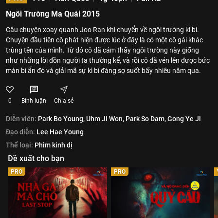
Ngôi Trường Ma Quái 2015
Câu chuyện xoay quanh Joo Ran khi chuyển về ngôi trường kì bí.
Chuyện đầu tiên cô phát hiện được lúc ở đây là có một cô gái khác
trùng tên của mình. Từ đó cô đã cảm thấy ngôi trường này giống
như những lời đồn người ta thường kể, và rồi cô đã vén lên được bức
màn bí ẩn đó và giải mã sự kì bí đáng sợ suốt bấy nhiêu năm qua.
0
Bình luận
Chia sẻ
Diễn viên:
Park Bo Young,
Uhm Ji Won,
Park So Dam,
Gong Ye Ji
Đạo diễn:
Lee Hae Young
Thể loại:
Phim kinh dị
Đề xuất cho bạn
PRO
PRO