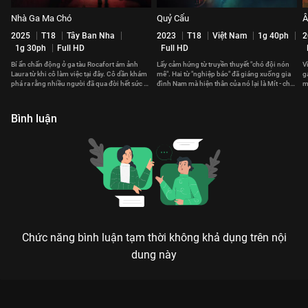
Nhà Ga Ma Chó
Quỷ Cẩu
Â
2025
T18
Tây Ban Nha
2023
T18
Việt Nam
1g 40ph
2
1g 30ph
Full HD
Full HD
Bí ẩn chấn động ở ga tàu Rocafort ám ảnh
Lấy cảm hứng từ truyền thuyết "chó đội nón
V
Laura từ khi cô làm việc tại đây. Cô dần khám
mê". Hai từ "nghiệp báo" đã giáng xuống gia
g
phá ra rằng nhiều người đã qua đời hết sức kỳ
đình Nam mà hiện thân của nó lại là Mít - chú
m
lạ tại nơi này.
chó của nhà anh.
a
Bình luận
Chức năng bình luận tạm thời không khả dụng trên nội
dung này
Xem Ngôi Trường Ma Quái 2015 của Hàn Quốc có sự tham gia
của Uhm Ji Won, Park So Dam, Park Bo Young, Gong Ye Ji.