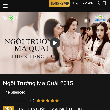
Nhập mã VieON
ĐĂNG KÝ VIP
Ngôi Trường Ma Quái 2015
The Silenced
8.124
lượt xem
4.9
PRO
T16
Hàn Quốc
1g 40ph
Full HD