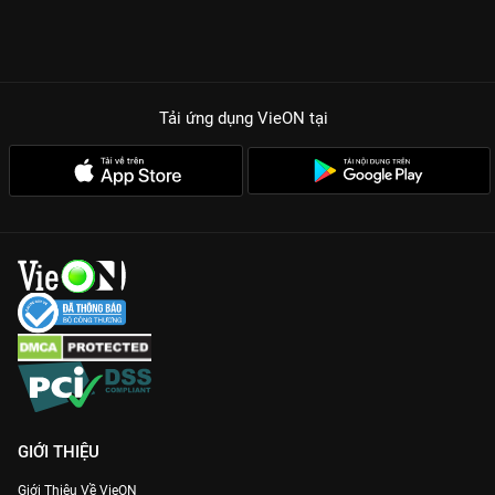
Tải ứng dụng VieON
tại
GIỚI THIỆU
Giới Thiệu Về VieON