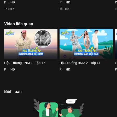
P
HD
P
HD
P
1h 16ph
1h 15ph
1
Video liên quan
Hậu Trường RNM 2 - Tập 17
Hậu Trường RNM 2 - Tập 14
H
P
HD
P
HD
P
Bình luận