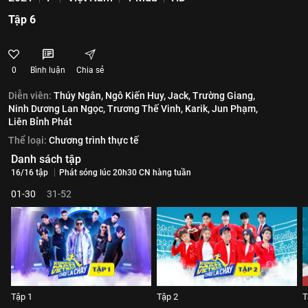
Tập 6
0
Bình luận
Chia sẻ
Diễn viên:
Thúy Ngân,
Ngô Kiến Huy,
Jack,
Trường Giang,
Ninh Dương Lan Ngọc,
Trương Thế Vinh,
Karik,
Jun Phạm,
Liên Bỉnh Phát
Thể loại:
Chương trình thực tế
Danh sách tập
16/16 tập
Phát sóng lúc 20h30 CN hàng tuần
01-30
31-52
Tập 1
Tập 2
T