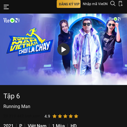
Nhập mã VieON
ĐĂNG KÝ VIP
Tập 6
Running Man
29.319.442
lượt xem
4.9
2021
P
Việt Nam
1 Mùa
HD