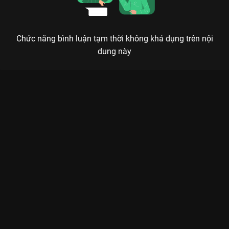
Chức năng bình luận tạm thời không khả dụng trên nội
dung này
Xem Tập 6 Chơi Là Chạy - Running Man Việt Nam Mùa 2 - 16
Tập của Việt Nam có sự tham gia của . Thuộc thể loại: TV
show