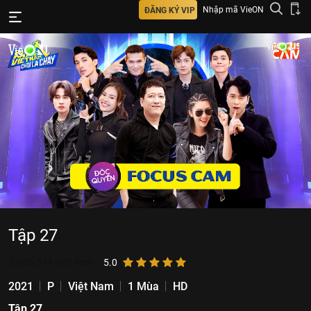
Nhập mã VieON
ĐĂNG KÝ VIP
Tập 27
3.636.549
lượt xem
5.0
2021
P
Việt Nam
1 Mùa
HD
Tập 27