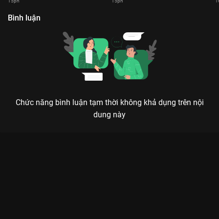
15ph
15ph
1
Bình luận
Chức năng bình luận tạm thời không khả dụng trên nội
dung này
Xem Tập 27 RNM Focus Cam - 36 Tập của Việt Nam có sự
tham gia của . Thuộc thể loại: TV show