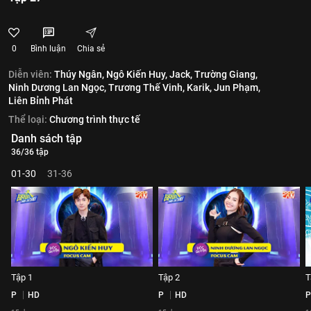
0
Bình luận
Chia sẻ
Diễn viên:
Thúy Ngân,
Ngô Kiến Huy,
Jack,
Trường Giang,
Ninh Dương Lan Ngọc,
Trương Thế Vinh,
Karik,
Jun Phạm,
Liên Bỉnh Phát
Thể loại:
Chương trình thực tế
Danh sách tập
36/36 tập
01-30
31-36
Tập 1
Tập 2
T
P
HD
P
HD
P