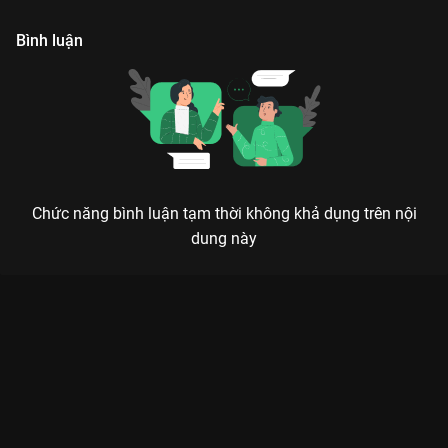
lệch khỏi nguyên tác.
h
Bình luận
Chức năng bình luận tạm thời không khả dụng trên nội
dung này
Xem Trailer Rất Nhớ Rất Nhớ Anh Rất Nhớ Rất Nhớ Anh - 33
Tập của Trung Quốc có sự tham gia của . Thuộc thể loại: Phim
bộ