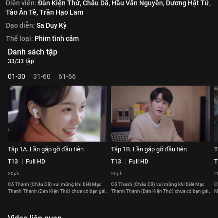
Diễn viên:
Đàn Kiện Thứ,
Châu Dã,
Hầu Văn Nguyên,
Dương Hật Tử,
Tào Ân Tề,
Trần Hạo Lam
Đạo diễn:
Sa Duy Kỳ
Thể loại:
Phim tình cảm
Danh sách tập
33/33 tập
01-30
31-60
61-66
Tập 1A. Lần gặp gỡ đầu tiên
Tập 1B. Lần gặp gỡ đầu tiên
T
T13
Full HD
T13
Full HD
T
20ph
20ph
2
Cố Thanh (Châu Dã) vui mừng khi biết Mạc
Cố Thanh (Châu Dã) vui mừng khi biết Mạc
C
Thanh Thành (Đàn Kiện Thứ) chưa có bạn gái.
Thanh Thành (Đàn Kiện Thứ) chưa có bạn gái.
M