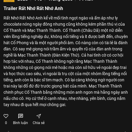
Trailer Rất Nhớ Rất Nhớ Anh
Rất Nhớ Rất Nhớ Anh kể về mối tình ngọt ngào và ấm áp như ly
chocolate nóng ngày đông nhưng cũng không kém phần thú vị của
Cố Thanh và Mạc Thanh Thành. Cố Thanh (Châu Dã) một nữ diễn
viên lồng tiếng nghiệp dư, không nổi tiếng và ít được biết đến, chuyên
hát Cổ Phong và là một người phối âm. Cô nàng còn có tài lẻ là đánh
đàn. Cô say mê giọng nói trầm ấm và quyến rũ của đàn anh trong
nghề là Mạc Thanh Thành (Đàn Kiện Thứ). Cả hai tình cờ có cơ hội
hợp tác với nhau, Cố Thanh không ngờ rằng Mạc Thanh Thành
không những có giọng nói mê hoặc mà còn sở hữu vẻ ngoài đẹp trai
và học thức cao siêu, vì ngoài là trụ cột của một nhóm lồng tiếng nổi
tiếng, anh còn là bác sĩ tim mạch. Cô lại càng không ngờ người con
trai này lại đổ đứ đừ trước giọng hát của mình. Mạc Thanh Thành
chinh phục Cố Thanh bằng những món anh ngon mà hằng ngày anh
nấu cho cô. Họ cứ thế ở cạnh nhau, nhẹ nhàng, yên bình, cùng nắm
tay nhau đi qua hết mọi chông gai.
0
Bình luận
Chia sẻ