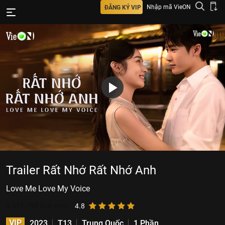
Nhập mã VieON
ĐĂNG KÝ VIP
Trailer Rất Nhớ Rất Nhớ Anh
Love Me Love My Voice
9.471.798
lượt xem
4.8
VIP
2023
T13
Trung Quốc
1 Phần