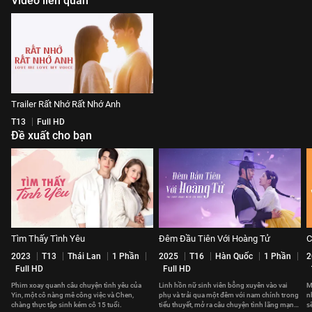
Video liên quan
Trailer Rất Nhớ Rất Nhớ Anh
T13
Full HD
Đề xuất cho bạn
Tìm Thấy Tình Yêu
Đêm Đầu Tiên Với Hoàng Tử
C
2023
T13
Thái Lan
1 Phần
2025
T16
Hàn Quốc
1 Phần
2
Full HD
Full HD
Phim xoay quanh câu chuyện tình yêu của
Linh hồn nữ sinh viên bỗng xuyên vào vai
M
Yin, một cô nàng mê công việc và Chen,
phụ và trải qua một đêm với nam chính trong
n
chàng thực tập sinh kém cô 15 tuổi.
tiểu thuyết, mở ra câu chuyện tình lãng mạn
s