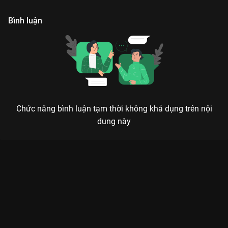
lệch khỏi nguyên tác.
h
Bình luận
Chức năng bình luận tạm thời không khả dụng trên nội
dung này
Xem Tập 8B. Thích em là sự khởi đầu Rất Nhớ Rất Nhớ Anh -
33 Tập của Trung Quốc có sự tham gia của . Thuộc thể loại:
Phim bộ