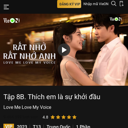
Nhập mã VieON
ĐĂNG KÝ VIP
Tập 8B. Thích em là sự khởi đầu
Love Me Love My Voice
9.464.599
lượt xem
4.8
VIP
2023
T13
Trung Quốc
1 Phần