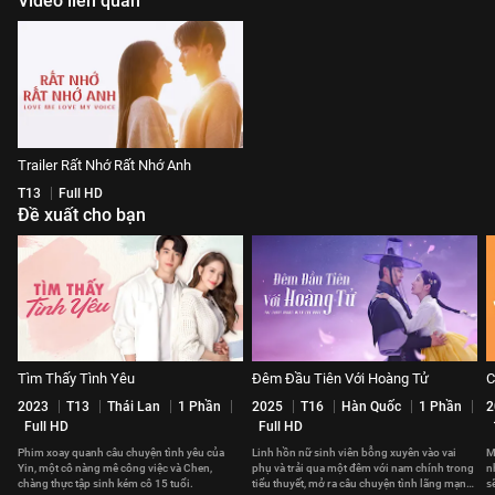
Video liên quan
Trailer Rất Nhớ Rất Nhớ Anh
T13
Full HD
Đề xuất cho bạn
Tìm Thấy Tình Yêu
Đêm Đầu Tiên Với Hoàng Tử
C
2023
T13
Thái Lan
1 Phần
2025
T16
Hàn Quốc
1 Phần
2
Full HD
Full HD
Phim xoay quanh câu chuyện tình yêu của
Linh hồn nữ sinh viên bỗng xuyên vào vai
M
Yin, một cô nàng mê công việc và Chen,
phụ và trải qua một đêm với nam chính trong
n
chàng thực tập sinh kém cô 15 tuổi.
tiểu thuyết, mở ra câu chuyện tình lãng mạn
s