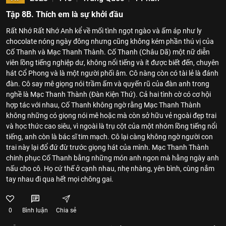
Tập 8B. Thích em là sự khởi đầu
Rất Nhớ Rất Nhớ Anh kể về mối tình ngọt ngào và ấm áp như ly
chocolate nóng ngày đông nhưng cũng không kém phần thú vị của
Cố Thanh và Mạc Thanh Thành. Cố Thanh (Châu Dã) một nữ diễn
viên lồng tiếng nghiệp dư, không nổi tiếng và ít được biết đến, chuyên
hát Cổ Phong và là một người phối âm. Cô nàng còn có tài lẻ là đánh
đàn. Cô say mê giọng nói trầm ấm và quyến rũ của đàn anh trong
nghề là Mạc Thanh Thành (Đàn Kiện Thứ). Cả hai tình cờ có cơ hội
hợp tác với nhau, Cố Thanh không ngờ rằng Mạc Thanh Thành
không những có giọng nói mê hoặc mà còn sở hữu vẻ ngoài đẹp trai
và học thức cao siêu, vì ngoài là trụ cột của một nhóm lồng tiếng nổi
tiếng, anh còn là bác sĩ tim mạch. Cô lại càng không ngờ người con
trai này lại đổ đứ đừ trước giọng hát của mình. Mạc Thanh Thành
chinh phục Cố Thanh bằng những món anh ngon mà hằng ngày anh
nấu cho cô. Họ cứ thế ở cạnh nhau, nhẹ nhàng, yên bình, cùng nắm
tay nhau đi qua hết mọi chông gai.
0
Bình luận
Chia sẻ