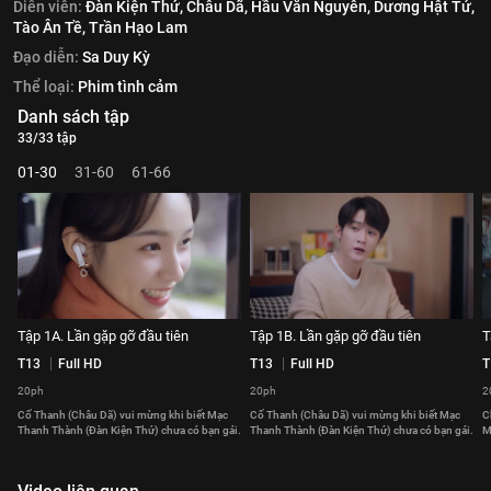
Diễn viên:
Đàn Kiện Thứ,
Châu Dã,
Hầu Văn Nguyên,
Dương Hật Tử,
Tào Ân Tề,
Trần Hạo Lam
Đạo diễn:
Sa Duy Kỳ
Thể loại:
Phim tình cảm
Danh sách tập
33/33 tập
01-30
31-60
61-66
Tập 1A. Lần gặp gỡ đầu tiên
Tập 1B. Lần gặp gỡ đầu tiên
T
T13
Full HD
T13
Full HD
T
20ph
20ph
2
Cố Thanh (Châu Dã) vui mừng khi biết Mạc
Cố Thanh (Châu Dã) vui mừng khi biết Mạc
C
Thanh Thành (Đàn Kiện Thứ) chưa có bạn gái.
Thanh Thành (Đàn Kiện Thứ) chưa có bạn gái.
M