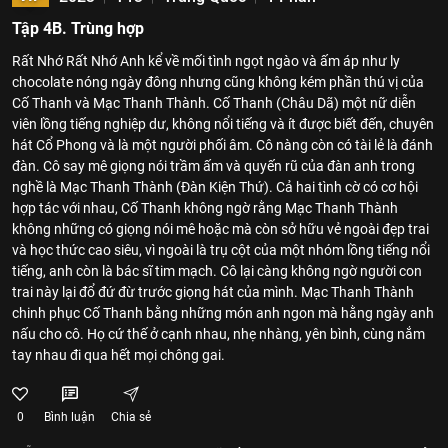
Tập 4B. Trùng hợp
Rất Nhớ Rất Nhớ Anh kể về mối tình ngọt ngào và ấm áp như ly
chocolate nóng ngày đông nhưng cũng không kém phần thú vị của
Cố Thanh và Mạc Thanh Thành. Cố Thanh (Châu Dã) một nữ diễn
viên lồng tiếng nghiệp dư, không nổi tiếng và ít được biết đến, chuyên
hát Cổ Phong và là một người phối âm. Cô nàng còn có tài lẻ là đánh
đàn. Cô say mê giọng nói trầm ấm và quyến rũ của đàn anh trong
nghề là Mạc Thanh Thành (Đàn Kiện Thứ). Cả hai tình cờ có cơ hội
hợp tác với nhau, Cố Thanh không ngờ rằng Mạc Thanh Thành
không những có giọng nói mê hoặc mà còn sở hữu vẻ ngoài đẹp trai
và học thức cao siêu, vì ngoài là trụ cột của một nhóm lồng tiếng nổi
tiếng, anh còn là bác sĩ tim mạch. Cô lại càng không ngờ người con
trai này lại đổ đứ đừ trước giọng hát của mình. Mạc Thanh Thành
chinh phục Cố Thanh bằng những món anh ngon mà hằng ngày anh
nấu cho cô. Họ cứ thế ở cạnh nhau, nhẹ nhàng, yên bình, cùng nắm
tay nhau đi qua hết mọi chông gai.
0
Bình luận
Chia sẻ