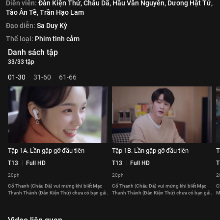
Diễn viên:
Đàn Kiện Thứ,
Châu Dã,
Hầu Văn Nguyên,
Dương Hật Tử,
Tào Ân Tề,
Trần Hạo Lam
Đạo diễn:
Sa Duy Kỳ
Thể loại:
Phim tình cảm
Danh sách tập
33/33 tập
01-30
31-60
61-66
Tập 1A. Lần gặp gỡ đầu tiên
Tập 1B. Lần gặp gỡ đầu tiên
T
T13
Full HD
T13
Full HD
T
20ph
20ph
2
Cố Thanh (Châu Dã) vui mừng khi biết Mạc
Cố Thanh (Châu Dã) vui mừng khi biết Mạc
C
Thanh Thành (Đàn Kiện Thứ) chưa có bạn gái.
Thanh Thành (Đàn Kiện Thứ) chưa có bạn gái.
M