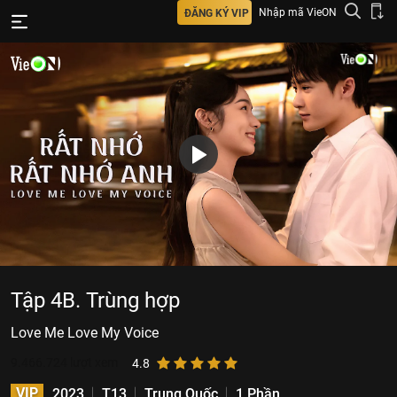
Nhập mã VieON
ĐĂNG KÝ VIP
Tập 4B. Trùng hợp
Love Me Love My Voice
9.466.724
lượt xem
4.8
VIP
2023
T13
Trung Quốc
1 Phần