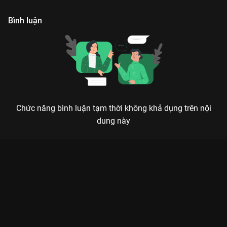
lệch khỏi nguyên tác.
h
Bình luận
Chức năng bình luận tạm thời không khả dụng trên nội
dung này
Xem Tập 4B. Trùng hợp Rất Nhớ Rất Nhớ Anh - 33 Tập của
Trung Quốc có sự tham gia của . Thuộc thể loại: Phim bộ