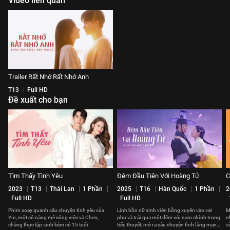
Video liên quan
Trailer Rất Nhớ Rất Nhớ Anh
T13
Full HD
Đề xuất cho bạn
Tìm Thấy Tình Yêu
Đêm Đầu Tiên Với Hoàng Tử
C
2023
T13
Thái Lan
1 Phần
2025
T16
Hàn Quốc
1 Phần
2
Full HD
Full HD
Phim xoay quanh câu chuyện tình yêu của
Linh hồn nữ sinh viên bỗng xuyên vào vai
M
Yin, một cô nàng mê công việc và Chen,
phụ và trải qua một đêm với nam chính trong
n
chàng thực tập sinh kém cô 15 tuổi.
tiểu thuyết, mở ra câu chuyện tình lãng mạn
s