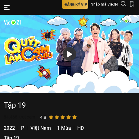
Nhập mã VieON
ĐĂNG KÝ VIP
Tập 19
84.468
lượt xem
4.8
2022
P
Việt Nam
1 Mùa
HD
Tập 19