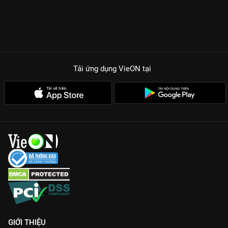
Tải ứng dụng VieON
tại
GIỚI THIỆU