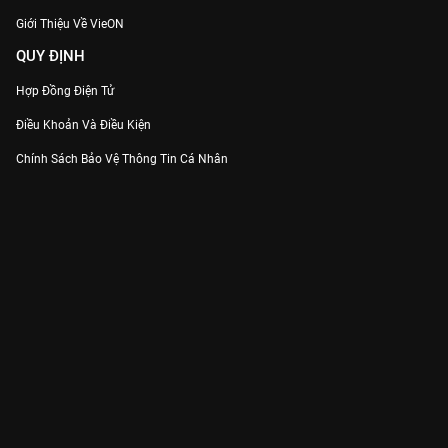
Giới Thiệu Về VieON
QUY ĐỊNH
Hợp Đồng Điện Tử
Điều Khoản Và Điều Kiện
Chính Sách Bảo Vệ Thông Tin Cá Nhân
Chính Sách Bảo Vệ Người Tiêu Dùng Dễ Bị Tổn Thương
Thỏa Thuận Sử Dụng Dịch Vụ Mạng Xã Hội
THÔNG TIN
Thông Báo
Trung Tâm Hỗ Trợ
Liên Hệ
Góp Ý