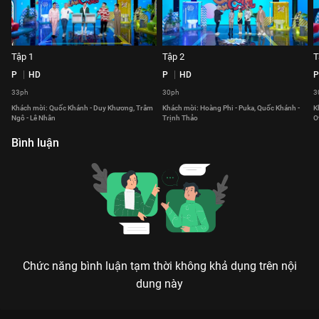
Tập 1
Tập 2
T
P
HD
P
HD
P
33ph
30ph
3
Khách mời: Quốc Khánh - Duy Khương, Trâm
Khách mời: Hoàng Phi - Puka, Quốc Khánh -
K
Ngô - Lê Nhân
Trịnh Thảo
O
Bình luận
Chức năng bình luận tạm thời không khả dụng trên nội
dung này
Xem Tập 19 Quýt Làm Cam Chịu - 77 Tập của Việt Nam có sự