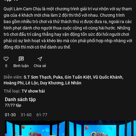
Quýt Làm Cam Chịu là một chương trình giải trí vui nhộn với sự tham
gia của 4 khách mời chia làm 2 đội thi thố với nhau. Chương trình
bao gồm nhiều trò chơi và thử thách thú vị được đưa ra, ngoài ra các
hình phạt dành cho người thua cuộc cũng vô cùng hài hước. Những
trò chơi đấu trí căng thẳng hay vận động tốn sức đòi hỏi người chơi
phải có sự linh hoạt và khéo léo mà còn phải phối hợp nhịp nhàng với
đồng đội thì mới có thể dành ưu thế.
0
Bình luận
Chia sẻ
Diễn viên:
S.T Sơn Thạch,
Puka,
Gin Tuấn Kiệt,
Vũ Quốc Khánh,
Hoàng Phi,
Lê Lộc,
Duy Khương,
Lê Nhân
Thể loại:
TV show hài
Danh sách tập
77/77 tập
01-30
31-60
61-77