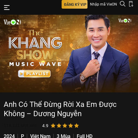
Nhập mã VieON
ĐĂNG KÝ VIP
Anh Có Thể Đừng Rời Xa Em Được
Không – Dương Nguyễn
118.771
lượt xem
4.9
2024
P
Việt Nam
3 Mùa
Full HD