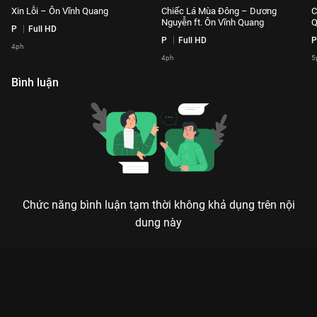
Xin Lỗi – Ôn Vĩnh Quang
Chiếc Lá Mùa Đông – Dương
C
Nguyễn ft. Ôn Vĩnh Quang
Q
P
Full HD
P
Full HD
P
4ph
4ph
5
Bình luận
Chức năng bình luận tạm thời không khả dụng trên nội
dung này
Xem Anh Có Thể Đừng Rời Xa Em Được Không – Dương
Nguyễn Playlist The Khang Musicwave - 58 Tập của Việt Nam
có sự tham gia của . Thuộc thể loại: TV show