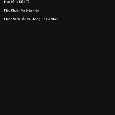
Hợp Đồng Điện Tử
Điều Khoản Và Điều Kiện
Chính Sách Bảo Vệ Thông Tin Cá Nhân
Chính Sách Bảo Vệ Người Tiêu Dùng Dễ Bị Tổn Thương
Thỏa Thuận Sử Dụng Dịch Vụ Mạng Xã Hội
THÔNG TIN
Thông Báo
Trung Tâm Hỗ Trợ
Liên Hệ
Góp Ý
Công ty Cổ phần VieON - Địa chỉ: Tầng 5, 222 Pasteur, Phường Xuân Hòa,
Thành phố Hồ Chí Minh
Email:
support@vieon.vn
| Hotline:
1800.599.920
(miễn phí)