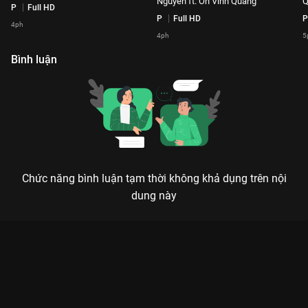
Nguyễn ft. Ôn Vĩnh Quang
Q
P
Full HD
P
Full HD
P
4ph
4ph
5
Bình luận
Chức năng bình luận tạm thời không khả dụng trên nội
dung này
Xem Hoa Nở Không Màu – Thảo Trang Playlist The Khang
Musicwave - 58 Tập của Việt Nam có sự tham gia của . Thuộc
thể loại: TV show