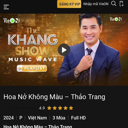
Nhập mã VieON
ĐĂNG KÝ VIP
Hoa Nở Không Màu – Thảo Trang
118.758
lượt xem
4.9
2024
P
Việt Nam
3 Mùa
Full HD
Hoa Nở Không Màu – Thảo Trang