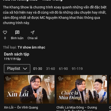
The Khang Show là chương trình xoay quanh những vấn đề đặc biệt
của xã hội hiện nay và đi cùng với đó là những câu chuyện hay nhất,
cảm động nhất sẽ được MC Nguyên Khang khai thác thông qua
chương trình này.
0
Bình luận
Chia sẻ
Thể loại:
TV show âm nhạc
Danh sách tập
119/119 tập
Playlist
01-30
31-60
61-90
91-119
Xin Lỗi – Ôn Vĩnh Quang
Chiếc Lá Mùa Đông – Dương
C