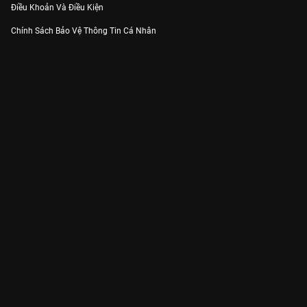
Điều Khoản Và Điều Kiện
Chính Sách Bảo Vệ Thông Tin Cá Nhân
Chính Sách Bảo Vệ Người Tiêu Dùng Dễ Bị Tổn Thương
Thỏa Thuận Sử Dụng Dịch Vụ Mạng Xã Hội
THÔNG TIN
Thông Báo
Trung Tâm Hỗ Trợ
Liên Hệ
Góp Ý
Công ty Cổ phần VieON - Địa chỉ: Tầng 5, 222 Pasteur, Phường Xuân Hòa,
Thành phố Hồ Chí Minh
Email:
support@vieon.vn
| Hotline:
1800.599.920
(miễn phí)
Giấy phép Cung cấp Dịch vụ Phát thanh, Truyền hình trả tiền số 247/GP-
BTTTT cấp ngày 21/07/2023