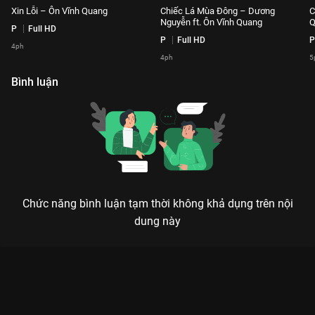
Xin Lỗi – Ôn Vĩnh Quang
Chiếc Lá Mùa Đông – Dương
C
Nguyễn ft. Ôn Vĩnh Quang
Q
P
Full HD
P
Full HD
P
4ph
4ph
5
Bình luận
Chức năng bình luận tạm thời không khả dụng trên nội
dung này
Xem Có Chàng Trai Viết Lên Cây – Phạm Đình Thái Ngân
Playlist The Khang Musicwave - 58 Tập của Việt Nam có sự
tham gia của . Thuộc thể loại: TV show