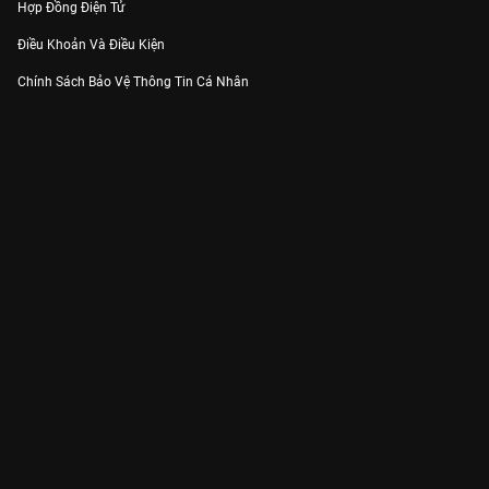
Hợp Đồng Điện Tử
Điều Khoản Và Điều Kiện
Chính Sách Bảo Vệ Thông Tin Cá Nhân
Chính Sách Bảo Vệ Người Tiêu Dùng Dễ Bị Tổn Thương
Thỏa Thuận Sử Dụng Dịch Vụ Mạng Xã Hội
THÔNG TIN
Thông Báo
Trung Tâm Hỗ Trợ
Liên Hệ
Góp Ý
Công ty Cổ phần VieON - Địa chỉ: Tầng 5, 222 Pasteur, Phường Xuân Hòa,
Thành phố Hồ Chí Minh
Email:
support@vieon.vn
| Hotline:
1800.599.920
(miễn phí)