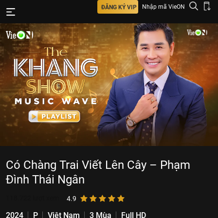
Nhập mã VieON
ĐĂNG KÝ VIP
Có Chàng Trai Viết Lên Cây – Phạm
Đình Thái Ngân
118.722
lượt xem
4.9
2024
P
Việt Nam
3 Mùa
Full HD