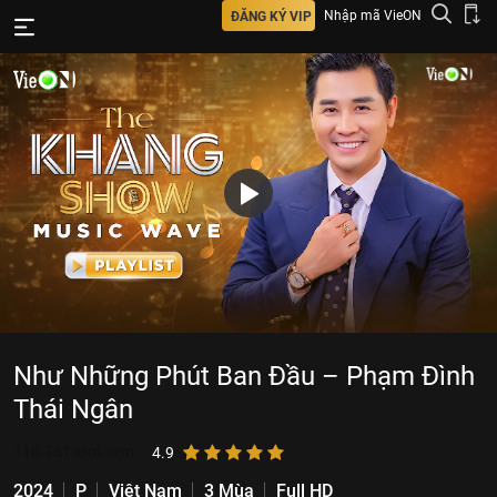
Nhập mã VieON
ĐĂNG KÝ VIP
Như Những Phút Ban Đầu – Phạm Đình
Thái Ngân
118.751
lượt xem
4.9
2024
P
Việt Nam
3 Mùa
Full HD