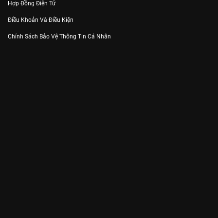
Hợp Đồng Điện Tử
Điều Khoản Và Điều Kiện
Chính Sách Bảo Vệ Thông Tin Cá Nhân
Chính Sách Bảo Vệ Người Tiêu Dùng Dễ Bị Tổn Thương
Thỏa Thuận Sử Dụng Dịch Vụ Mạng Xã Hội
THÔNG TIN
Thông Báo
Trung Tâm Hỗ Trợ
Liên Hệ
Góp Ý
Công ty Cổ phần VieON - Địa chỉ: Tầng 5, 222 Pasteur, Phường Xuân Hòa,
Thành phố Hồ Chí Minh
Email:
support@vieon.vn
| Hotline:
1800.599.920
(miễn phí)