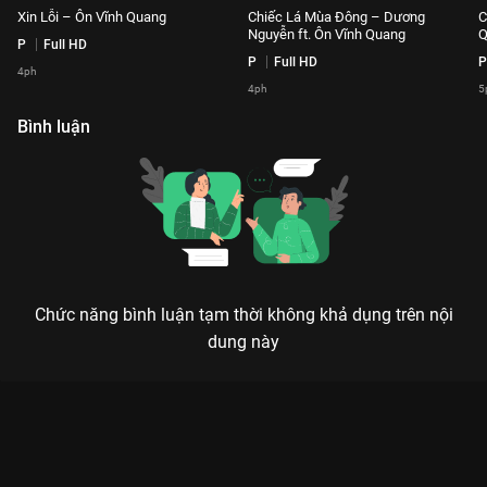
Xin Lỗi – Ôn Vĩnh Quang
Chiếc Lá Mùa Đông – Dương
C
Nguyễn ft. Ôn Vĩnh Quang
Q
P
Full HD
P
Full HD
P
4ph
4ph
5
Bình luận
Chức năng bình luận tạm thời không khả dụng trên nội
dung này
Xem Như Những Phút Ban Đầu – Phạm Đình Thái Ngân
Playlist The Khang Musicwave - 58 Tập của Việt Nam có sự
tham gia của . Thuộc thể loại: TV show