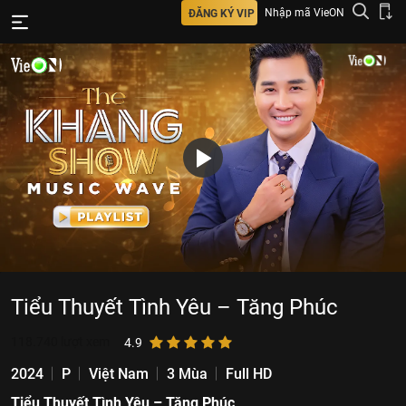
Nhập mã VieON
ĐĂNG KÝ VIP
Tiểu Thuyết Tình Yêu – Tăng Phúc
118.740
lượt xem
4.9
2024
P
Việt Nam
3 Mùa
Full HD
Tiểu Thuyết Tình Yêu – Tăng Phúc