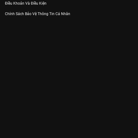
Điều Khoản Và Điều Kiện
Chính Sách Bảo Vệ Thông Tin Cá Nhân
Chính Sách Bảo Vệ Người Tiêu Dùng Dễ Bị Tổn Thương
Thỏa Thuận Sử Dụng Dịch Vụ Mạng Xã Hội
THÔNG TIN
Thông Báo
Trung Tâm Hỗ Trợ
Liên Hệ
Góp Ý
Công ty Cổ phần VieON - Địa chỉ: Tầng 5, 222 Pasteur, Phường Xuân Hòa,
Thành phố Hồ Chí Minh
Email:
support@vieon.vn
| Hotline:
1800.599.920
(miễn phí)
Giấy phép Cung cấp Dịch vụ Phát thanh, Truyền hình trả tiền số 247/GP-
BTTTT cấp ngày 21/07/2023