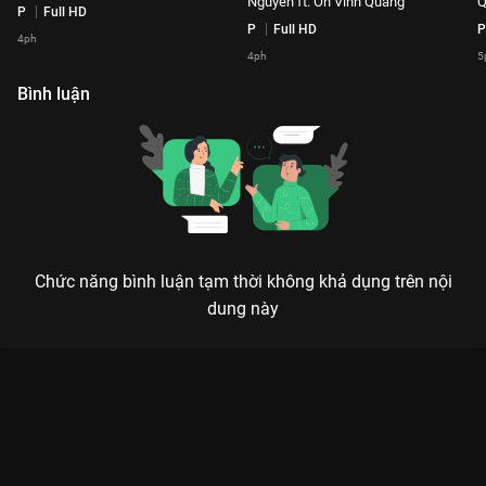
Nguyễn ft. Ôn Vĩnh Quang
Q
P
Full HD
P
Full HD
P
4ph
4ph
5
Bình luận
Chức năng bình luận tạm thời không khả dụng trên nội
dung này
Xem Tiểu Thuyết Tình Yêu – Tăng Phúc Playlist The Khang
Musicwave - 58 Tập của Việt Nam có sự tham gia của . Thuộc
thể loại: TV show