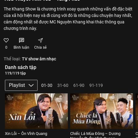
The Khang Show là chương trình xoay quanh những vấn đề đặc biệt
của xã hội hiện nay và đi cùng với đó là những câu chuyện hay nhất,
cảm động nhất sẽ được MC Nguyên Khang khai thác thông qua
chương trình này.
0
Bình luận
Chia sẻ
Thể loại:
TV show âm nhạc
Danh sách tập
119/119 tập
Playlist
01-30
31-60
61-90
91-119
Xin Lỗi – Ôn Vĩnh Quang
Chiếc Lá Mùa Đông – Dương
C